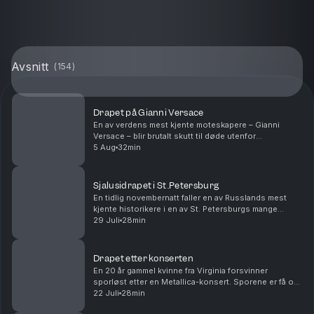
Avsnitt
(
154
)
Drapet på Gianni Versace
En av verdens mest kjente moteskapere – Gianni
Versace – blir brutalt skutt til døde utenfor
luksusvillaen sin i Miami Beach. Drapet virker planlagt,
5 Aug
32min
men verden forstår ikke hvorfor Versace er blitt e...
Sjalusidrapet i St.Petersburg
En tidlig novembernatt faller en av Russlands mest
kjente historikere i en av St. Petersburgs mange
kanaler. Det er med nød og neppe han blir reddet. Men
29 Juli
28min
når redningstjenesten går gjennom ryggsekken h...
Drapet etter konserten
En 20 år gammel kvinne fra Virginia forsvinner
sporløst etter en Metallica-konsert. Sporene er få og
politiet sliter. Idet saken ser ut til å kjørt seg helt fast,
22 Juli
28min
begynner det å dukke opp svar. Det sk...