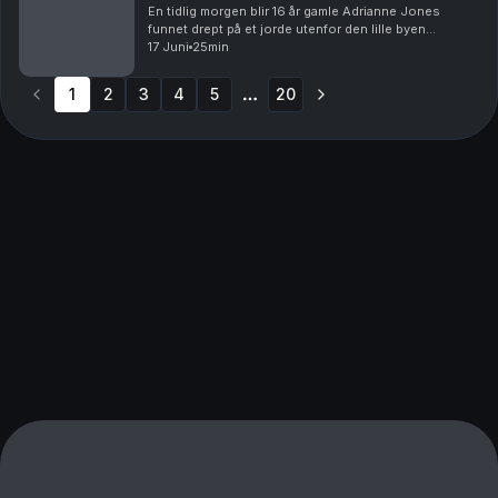
En tidlig morgen blir 16 år gamle Adrianne Jones
funnet drept på et jorde utenfor den lille byen
Mansfield i Texas. Frykten vokser blant innbyggerne,
17 Juni
25min
og politiet står rådløse. De forstår ikke hvem som...
1
2
3
4
5
20
More pages