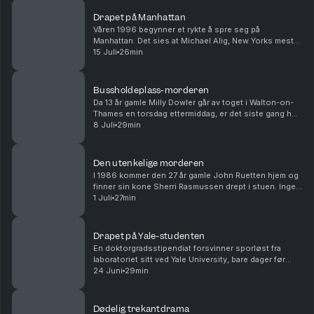
Drapet på Manhattan
Våren 1996 begynner et rykte å spre seg på
Manhattan. Det sies at Michael Alig, New Yorks mest
dekadente partyfikser, har drept og partert vennen sin.
15 Juli
26min
Men det virker ikke som om noen tror helt på det....
Bussholdeplass-morderen
Da 13 år gamle Milly Dowler går av toget i Walton-on-
Thames en torsdag ettermiddag, er det siste gang hun
blir sett i live. Mannen som drepte henne, er allerede
8 Juli
29min
på jakt etter sitt neste offer – og ha...
Den utenkelige morderen
I 1986 kommer den 27 år gamle John Ruetten hjem og
finner sin kone Sherri Rasmussen drept i stuen. Ingen
blir mistenkt for drapet før et skittent sjalusidrama til
1 Juli
27min
slutt blir avslørt, over 20 år senere...
Drapet på Yale-studenten
En doktorgradsstipendiat forsvinner sporløst fra
laboratoriet sitt ved Yale University, bare dager før
bryllupet sitt. I begynnelsen er det håp om at hun har
24 Juni
29min
reist frivillig, men snart peker spor fra ...
Dødelig trekantdrama