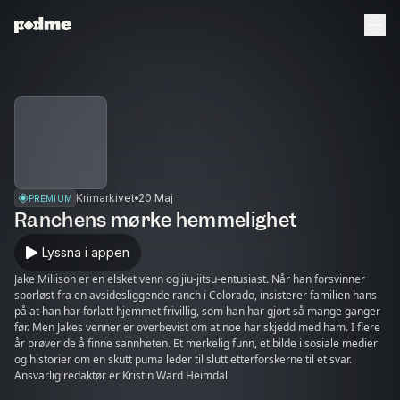
Krimarkivet
20 Maj
PREMIUM
Ranchens mørke hemmelighet
Lyssna i appen
Jake Millison er en elsket venn og jiu-jitsu-entusiast. Når han forsvinner
sporløst fra en avsidesliggende ranch i Colorado, insisterer familien hans
på at han har forlatt hjemmet frivillig, som han har gjort så mange ganger
før. Men Jakes venner er overbevist om at noe har skjedd med ham. I flere
år prøver de å finne sannheten. Et merkelig funn, et bilde i sosiale medier
og historier om en skutt puma leder til slutt etterforskerne til et svar.
Ansvarlig redaktør er Kristin Ward Heimdal