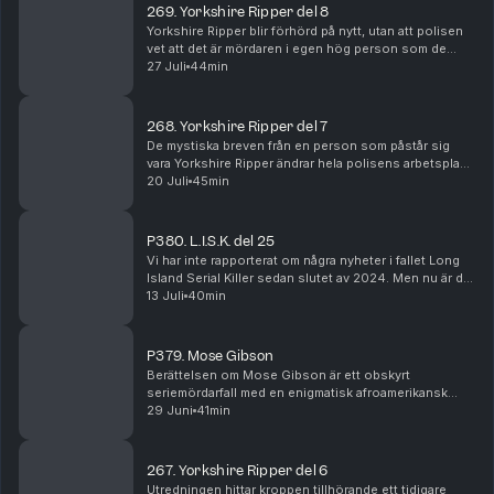
269. Yorkshire Ripper del 8
Yorkshire Ripper blir förhörd på nytt, utan att polisen
vet att det är mördaren i egen hög person som de
pratar med. Utredningens interna byråkrati försvagar
27 Juli
44min
polisens chans att komma närmre en lösning...
268. Yorkshire Ripper del 7
De mystiska breven från en person som påstår sig
vara Yorkshire Ripper ändrar hela polisens arbetsplan.
Utredningens koncentration läggs nu på staden
20 Juli
45min
Sunderland i grevskapet Tyne and Wear i nordöstra ...
P380. L.I.S.K. del 25
Vi har inte rapporterat om några nyheter i fallet Long
Island Serial Killer sedan slutet av 2024. Men nu är det
hög tid att återuppta det arbetet. I detta avsnitt
13 Juli
40min
kommer du få höra den stora nyheten o...
P379. Mose Gibson
Berättelsen om Mose Gibson är ett obskyrt
seriemördarfall med en enigmatisk afroamerikansk
huvudperson, vars skuldfråga idag är omtvistad. Detta
29 Juni
41min
är en brottshistoria i ett kompromissat Jim Crow-USA,
d...
267. Yorkshire Ripper del 6
Utredningen hittar kroppen tillhörande ett tidigare