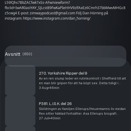
L59lQhs7BbZACfwk7xSs-AFw/viewform?
fbclid=IwAR0astYAY_SJLcst89FwKaPIeHHV9zlfAxEz6Cmrh37bbMwvMHGc8
z5cwg4 E-post: zimwaypodcast@gmail.com Följ Dan Hörning på
instagram: https://www.instagram.com/dan_horning/
Avsnitt
(
650
)
270. Yorkshire Ripper del 9
Av en ren slump leder en rutinkontroll i Sheffield till att
en man blir gripen för att ha köpt sex. Detta tidigt i
januari, 1981. Det visar sig dock att omständigheterna
3 Aug
46min
är märkligare än vanligt. Mann...
P381. L.I.S.K. del 26
Skildringen av familjen Ellerups/Heuermanns liv medan
Rex sitter häktad fortsätter. Asa Ellerups biografi
broderas ut, och familjen får dessutom besök av
27 Juli
40min
dottern till en annan ökänd seriemördare. Ma...