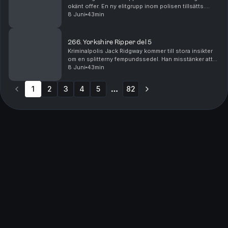
okänt offer. En ny elitgrupp inom polisen tillsätts.
Därefter faller ytterligare en ung kvinna offer för
8 Juni
43min
seriemördaren, denna gång i staden Halifax....
266. Yorkshire Ripper del 5
Kriminalpolis Jack Ridgway kommer till stora insikter
om en splitterny fempundssedel. Han misstänker att
den möjligtvis kan leda den nu grevskapsomfattande
8 Juni
43min
utredningen till mördaren, och en mycket kom...
1
2
3
4
5
82
More pages