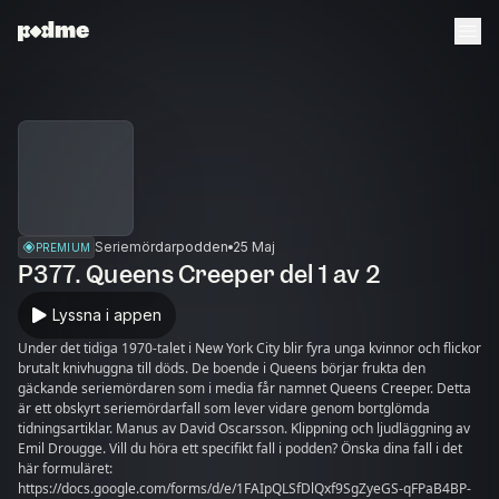
Seriemördarpodden
25 Maj
PREMIUM
P377. Queens Creeper del 1 av 2
Lyssna i appen
Under det tidiga 1970-talet i New York City blir fyra unga kvinnor och flickor
brutalt knivhuggna till döds. De boende i Queens börjar frukta den
gäckande seriemördaren som i media får namnet Queens Creeper. Detta
är ett obskyrt seriemördarfall som lever vidare genom bortglömda
tidningsartiklar. Manus av David Oscarsson. Klippning och ljudläggning av
Emil Drougge. Vill du höra ett specifikt fall i podden? Önska dina fall i det
här formuläret:
https://docs.google.com/forms/d/e/1FAIpQLSfDlQxf9SgZyeGS-qFPaB4BP-