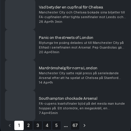
trea...
Vad betyder en cupfinal för Chelsea
Manchester City och Chelsea bokade sina biljetter till
FA-cupfinalen efter tighta semifinaler mot Leeds och
Southampton respektive. Vi pratar tränarbyten och
28 Apr
1h 3min
brist på ledargestalter å ena sidan och e...
Panic on the streets of London
Blytunga tre poäng delades ut till Manchester City på
Etihad i seriefinalen mot Arsenal. Pep Guardiolas gäng
har därmed hämtat upp Arsenals försprång och får nu
20 Apr
51min
anses som favoriter till titeln. Men äv...
Mardrömshelg för norra London
Manchester City satte rejäl press på serieledande
Arsenal efter att ha spelat ut Chelsea på Stamford
Bridge dagen efter Arsenal gått på pumpen hemma
14 Apr
1h
mot ett inspirerat Bournemouth. I bottenstriden lyc...
Southampton chockade Arsenal
FA-cupens kvartsfinaler bjöd på det mesta man kunde
hoppas på. Ett stormöte, en megaskräll, en
straffläggning och en total överkörning. Patrik Syk
7 Apr
45min
och Frida Fagerlund pratar om en guldklimp på
sydkust...
1
2
3
4
5
67