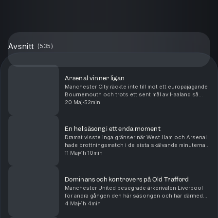
Avsnitt
(
535
)
Arsenal vinner ligan
Manchester City räckte inte till mot ett europajagande
Bournemouth och trots ett sent mål av Haaland så
kunde Arsenal titulera sig ligavinnare med en omgång
20 Maj
52min
kvar. För ärkerivalen Tottenham är verkligh...
En hel säsong i ett enda moment
Dramat visste inga gränser när West Ham och Arsenal
hade brottningsmatch i de sista skälvande minuterna
av söndagens drabbning. För Arsenal fanns en titel
11 Maj
1h 10min
inom räckhåll och för West Ham en strid för l...
Dominans och kontrovers på Old Trafford
Manchester United besegrade ärkerivalen Liverpool
för andra gången den här säsongen och har därmed
matematiskt säkrat sin medverkan i nästa säsongs
4 Maj
1h 4min
Champions League. I botten tog Spurs en blytung