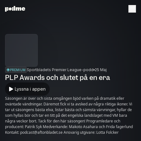
Sportbladets Premier League-podd
25 Maj
PREMIUM
PLP Awards och slutet på en era
Lyssna i appen
Säsongen är över och sista omgången bjöd varken på dramatik eller
oväntade vändningar. Däremot fick vi ta avsked av några riktiga ikoner. Vi
tar ut säsongens bästa elva, listar bästa och sämsta värvningar, hyllar de
som hyllas bör och tar en titt på det engelska landslaget med VM bara
några veckor bort. Tack för den här säsongen! Programledare och
producent: Patrik Syk Medverkande: Makoto Asahara och Frida fagerlund
Kontakt: podcast@aftonbladet.se Ansvarig utgivare: Lotta Folcker