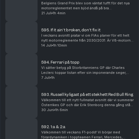
Belgiens Grand Prix blev som väntat tufft för det nya
motorreglementet men bjöd ändå på bra
underhållning. Janne står för betygen där Kimi
21 Juli
1h 4min
Antonelli som väntat får högt sådant. Vidare blickar vi
framå...
595. If it ain't broken, don't fix it
I veckans avsnitt pratar vi om FIAs planer för ett helt
nytt motorreglemente från 2030/2031. Är V8-motorn
på väg tillbaka, vad händer med hybriderna och kan
14 Juli
1h 10min
tankning göra comeback i Formel 1? Vi går i...
594. Ferrari på topp
Vi sätter betyg på Storbritanniens GP där Charles
Leclerc toppar listan efter sin imponerande seger,
samtidigt som Ferrari, Red Bull, Williams och
7 Juli
1h
tävlingsledningen hamnar i fokus efter en
händelserik...
593. Russell kyligast på ett stekhett Red Bull Ring
Välkommen till ett nytt fullmatat avsnitt där vi summerar
Österrikes GP och där Erik Stenborg denna gång står
för betygen. Vi analyserar Ferraris svajiga form,
30 Juni
1h 6min
Russells viktiga seger, Red Bulls uppgra...
592. 1:a & 2:a
Välkommen till veckans F1-podd! Vi börjar med
förardynamiken i toppteamen Ferrari, Mercedes,