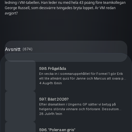
ledning i VM-tabellen. Han leder nu med hela 43 poäng före teamkollegan
George Russell, som dessvärre tvingades bryta loppet. Är VM redan
avgjort?
Avsnitt
(
674
)
598. Frågelåda
En vecka in i sommaruppehållet för Formel 1 gör Erik
ett lite allmänt quiz för Janne och Marcus att svara på.
Blir dessutom frågor till både Janne och Marcus av
4 Aug
1h 6min
lite mer personlig natur. De hinner äve...
597. Bäst 2026?
Efter dramatiken i Ungerns GP sätter vi betyg på
helgens största vinnare och förlorare. Dessutom
förklarar vi vad Formel 1 omtalade "summer shutdown"
28 Juli
1h 1min
egentligen innebär – varför hela utvecklingsarbete...
596. "Polera en gris"