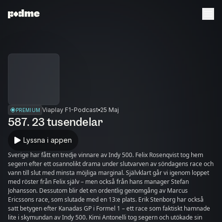
Viaplay F1-Podcast
25 Maj
PREMIUM
587. 23 tusendelar
Lyssna i appen
Sverige har fått en tredje vinnare av Indy 500. Felix Rosenqvist tog hem
segern efter ett osannolikt drama under slutvarven av söndagens race och
vann till slut med minsta möjliga marginal. Självklart går vi igenom loppet
med röster från Felix själv – men också från hans manager Stefan
Johansson. Dessutom blir det en ordentlig genomgång av Marcus
Ericssons race, som slutade med en 13:e plats. Erik Stenborg har också
satt betygen efter Kanadas GP i Formel 1 – ett race som faktiskt hamnade
lite i skymundan av Indy 500. Kimi Antonelli tog segern och utökade sin