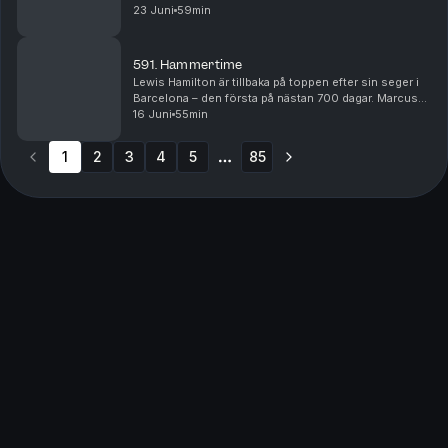
McLaren och Red Bull. Vem är egentligen etta och tvåa
23 Juni
59min
i respektive team, har rollerna förändrats under säs...
591. Hammertime
Lewis Hamilton är tillbaka på toppen efter sin seger i
Barcelona – den första på nästan 700 dagar. Marcus
Ericsson analyserar Hamiltons formbesked och delar
16 Juni
55min
ut sina betyg efter helgens Formel 1-lopp, ...
1
2
3
4
5
85
More pages