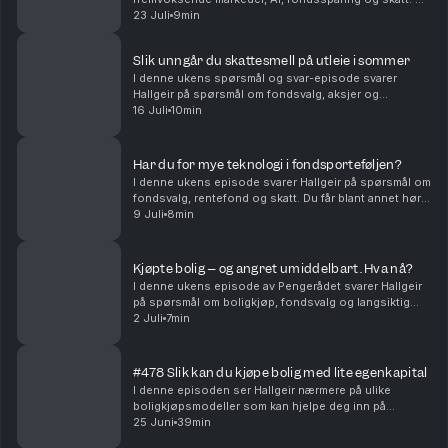
får blant annet høre om: • Hvorfor fremvoksende
23 Juli
9min
markeder fortsatt kan være en viktig del av en...
Slik unngår du skattesmell på utleie i sommer
I denne ukens spørsmål og svar-episode svarer
Hallgeir på spørsmål om fondsvalg, aksjer og
skatteregler for utleie. Du får blant annet høre om: •
16 Juli
10min
Hvorfor flerfaktorfond har hengt etter vanlige
indeksf...
Har du for mye teknologi i fondsporteføljen?
I denne ukens episode svarer Hallgeir på spørsmål om
fondsvalg, rentefond og skatt. Du får blant annet høre
om: • Hvordan du kan redusere teknologivekten i
9 Juli
8min
porteføljen når du allerede sparer i globale...
Kjøpte bolig – og angret umiddelbart. Hva nå?
I denne ukens episode av Pengerådet svarer Hallgeir
på spørsmål om boligkjøp, fondsvalg og langsiktig
sparing. Du får blant annet høre om: • Hva du bør gjøre
2 Juli
7min
dersom du kjøper bolig og raskt innser at ...
#478 Slik kan du kjøpe bolig med lite egenkapital
I denne episoden ser Hallgeir nærmere på ulike
boligkjøpsmodeller som kan hjelpe deg inn på
boligmarkedet selv om egenkapitalen er liten – eller
25 Juni
39min
mangler helt. Du får blant annet høre om: • Hvordan