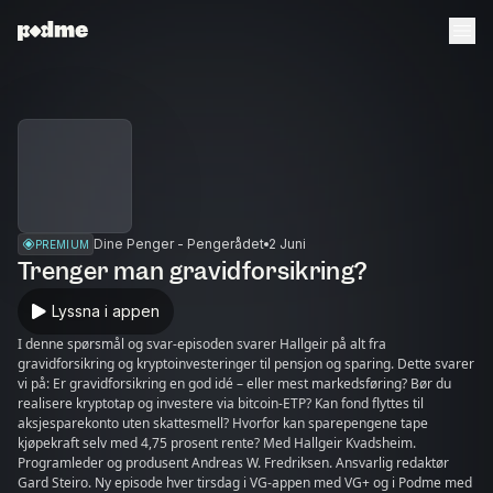
Dine Penger - Pengerådet
2 Juni
PREMIUM
Trenger man gravidforsikring?
Lyssna i appen
I denne spørsmål og svar-episoden svarer Hallgeir på alt fra
gravidforsikring og kryptoinvesteringer til pensjon og sparing. Dette svarer
vi på: Er gravidforsikring en god idé – eller mest markedsføring? Bør du
realisere kryptotap og investere via bitcoin-ETP? Kan fond flyttes til
aksjesparekonto uten skattesmell? Hvorfor kan sparepengene tape
kjøpekraft selv med 4,75 prosent rente? Med Hallgeir Kvadsheim.
Programleder og produsent Andreas W. Fredriksen. Ansvarlig redaktør
Gard Steiro. Ny episode hver tirsdag i VG-appen med VG+ og i Podme med