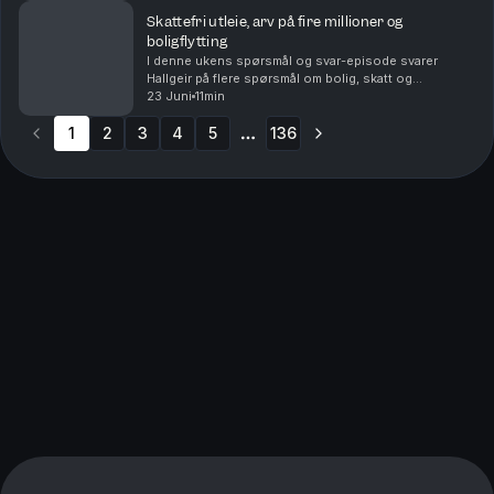
del...
Skattefri utleie, arv på fire millioner og
boligflytting
I denne ukens spørsmål og svar-episode svarer
Hallgeir på flere spørsmål om bolig, skatt og
investeringer. Du får blant annet høre om: • Når utleie
23 Juni
11min
av den andre delen av en tomannsbolig kan bli
1
2
3
skatte...
4
5
136
More pages