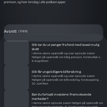
premium, og hver torsdag i alle podkast-apper.
Avsnitt
(
1088
)
Slik tar du ut penger fra fond med lavest mulig
skatt
I denne ukens spørsmål og svar-episode svarer
Hallgeir på spørsmål om tidlig pensjon, fondsuttak og
langsiktig sparing. Du får blant annet høre om: Hvor
6 Aug
26min
mye du kan ta ut fra en stor fondsportefølje hv...
Slik får unge billigere bilforsikring
I denne ukens spørsmål og svar-episode svarer
Hallgeir på spørsmål om bilforsikring, fondssparing og
familieøkonomi. Du får blant annet høre om: Hvordan
30 Juli
17min
unge sjåfører kan få billigere bilforsikring – ...
Bør du fortsatt investere i fremvoksende
markeder?
I denne ukens episode svarer Hallgeir på spørsmål om
fremvoksende markeder, AI, fondssparing og skatt. Du