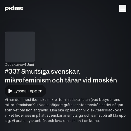
Det skaver
1 Juni
#337 Smutsiga svenskar,
mikrofeminism och tårar vid moskén
Lyssna i appen
Vi har den mest ikoniska mikro-feministiska listan (vad betyder ens
mikro-feminism??!) Nadia började gråta utanför moskén är det någon
som vet om hon är gravid. Elsa ska opera och vi diskuterar klädkoder
vilket leder oss in på att svenskar är smutsiga och sämst på att klä upp
sig. Vi pratar syskonbråk och leva om sitt i liv i en koma.