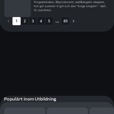
Programledare, låtproducent, matlådegate-skapare,
hot girl summer-it girl och den ”eviga singeln” - kärt
barn har många namn. En sak är säker i allafall och det
13 Juli
41min
är att Hanna är här för att stanna! Ho...
1
2
3
4
5
85
More pages
Populärt inom Utbildning