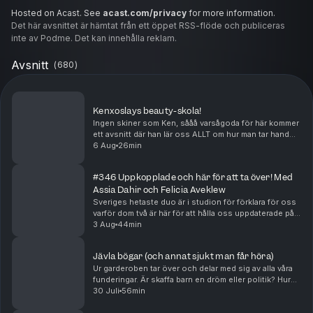
Hosted on Acast. See
acast.com/privacy
for more information.
Det här avsnittet är hämtat från ett öppet RSS-flöde och publiceras
inte av Podme. Det kan innehålla reklam.
Avsnitt
(
680
)
Kenxoslays beauty-skola!
Ingen skiner som Ken, sååå varsågoda för här kommer
ett avsnitt där han lär oss ALLT om hur man tar hand
om sitt yttre. Glow utlovas! ✨ Hosted on Acast. See
6 Aug
26min
acast.com/privacy for more information.
#346 Uppkopplade och här för att ta över! Med
Assia Dahir och Felicia Aveklew
Sveriges hetaste duo är i studion för förklara för oss
varför dom två är här för att hålla oss uppdaterade på
allt som vi inte visste att vi behövde veta! Det blir
3 Aug
44min
hysteriskt, knasigt och fruktansvär...
Jävla bögar (och annat sjukt man får höra)
Ur garderoben tar över och delar med sig av alla våra
funderingar. Är skaffa barn en dröm eller politik? Hur
känns det att komma ut ur garderoben? Vad skäms ni
30 Juli
56min
för? Vad kan straighta lära sig av homos...