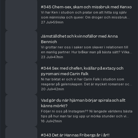
#345 Chem-sex, skam och missbruk med Kenxo
Vi har Ken i studion och pratar om att hitta sig själv
som människa och queer. Om droger och missbruk
och om orgies och minnesluckor. Att komma ut i en
27 Juli
59min
katolsk miljö och navigera i en värld där man he...
Jämställdhet och kvinnofällor med Anna
Bennich
Vi grottar ner oss i saker som skaver i relationen till
en manlig partner. Hur bråkar man på bästa sätt? Vilka
kvinnofällor är vanligast och går det egentligen att få
23 Juli
47min
det helt jämställt? Vi blir omfam...
#344 Sex med chefen, kvällar på extacy och
pyromani med Carin Falk
Ni har biktat er och vi har Carin Falk i studion som
reagerar på galenskapen. Det är mycket romanser och
onani på jobbet. Ni smyger runt med era ex, råkar
20 Juli
42min
bränna upp era föräldrars hus, knarkar och lä...
Vad gör du när hjärnan börjar spirala och allt
känns mörkt?
Följer ni oss på Instagram?? Ni langade världens bästa
tips på hur man tar sig upp ur mörka stunder och vi
ville dela det i podden ❤️ Hosted on Acast. See
16 Juli
21min
acast.com/privacy for more information.
#343 Det är Hannas Fribergs år i år!!