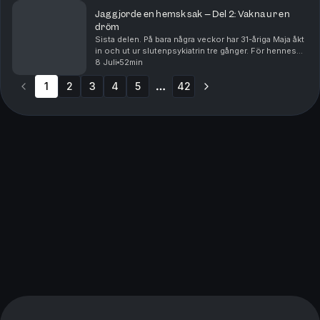
Jag gjorde en hemsk sak – Del 2: Vakna ur en
dröm
Sista delen. På bara några veckor har 31-åriga Maja åkt
in och ut ur slutenpsykiatrin tre gånger. För hennes
nära och kära är det uppenbart att hon inte är sig själv,
8 Juli
52min
utan befinner sig i en psykos. Me...
1
2
3
4
5
42
More pages