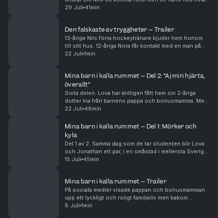
han ska flytta. Nils, en 13-åring som säger YOLO och ja
29 Juli
41min
till det mesta, hänger på. Men där i ...
Den falskaste av tryggheter – Trailer
13-årige Nils förra hockeytränare bjuder hem honom
till sitt hus. 12-åriga Nora får kontakt med en man på
nätet, som på fritiden är danslärare. Det här är en
22 Juli
1min
berättelse om två olika fall. Om två barn,...
Mina barn i kalla rummet – Del 2: “Aj min hjärta,
överallt”
Sista delen. Lova har äntligen fått hem sin 2-åriga
dotter Ina från barnens pappa och bonusmamma. Men
när Lova får se det kraftiga blåmärket på baksidan av
22 Juli
48min
dotterns lår blir oron för den 4-årige sonen...
Mina barn i kalla rummet – Del 1: Mörker och
kyla
Del 1 av 2. Samma dag som de tar studenten blir Lova
och Jonathan ett par, i en småstad i mellersta Sverige.
Knappt tre år senare har de två barn och en stor
15 Juli
45min
lägenhet, men de är ingen lycklig familj. ...
Mina barn i kalla rummet – Trailer
På sociala medier visade pappan och bonusmamman
upp ett lyckligt och roligt familjeliv men bakom
kulisserna utsattes små barn för hänsynslöst våld av
8 Juli
1min
tortyrliknande karaktär. De små barnen förnedrades...