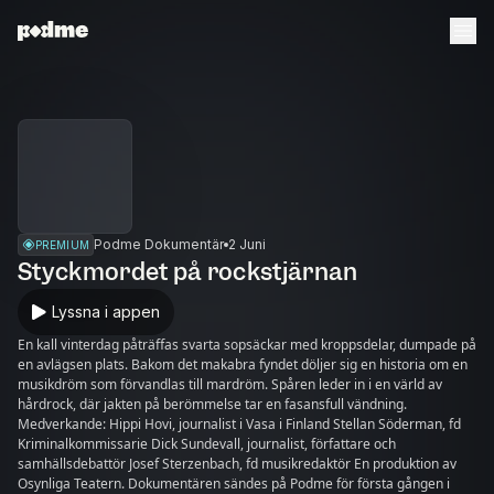
Podme Dokumentär
2 Juni
PREMIUM
Styckmordet på rockstjärnan
Lyssna i appen
En kall vinterdag påträffas svarta sopsäckar med kroppsdelar, dumpade på
en avlägsen plats. Bakom det makabra fyndet döljer sig en historia om en
musikdröm som förvandlas till mardröm. Spåren leder in i en värld av
hårdrock, där jakten på berömmelse tar en fasansfull vändning.
Medverkande: Hippi Hovi, journalist i Vasa i Finland Stellan Söderman, fd
Kriminalkommissarie Dick Sundevall, journalist, författare och
samhällsdebattör Josef Sterzenbach, fd musikredaktör En produktion av
Osynliga Teatern. Dokumentären sändes på Podme för första gången i