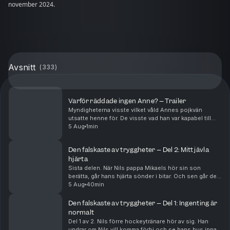
november 2024.
Avsnitt
(
333
)
Varför räddade ingen Anne? – Trailer
Myndigheterna visste vilket våld Annes pojkvän
utsatte henne för. De visste vad han var kapabel till
och de visste om hennes och anhörigas rädsla. Men
5 Aug
1min
trots det, klarade samhället inte av att skydda h...
Den falskaste av tryggheter – Del 2: Mitt jävla
hjärta
Sista delen. När Nils pappa Mikaels hör sin son
berätta, går hans hjärta sönder i bitar. Och sen går det
fort. Polisen hittar totalt nio pojkar som Nils förra
5 Aug
40min
tränare Arvid haft kontakt med. Arvid har...
Den falskaste av tryggheter – Del 1: Ingenting är
normalt
Del 1 av 2. Nils förre hockeytränare hör av sig. Han
undrar om Nils vill komma förbi och se hans hus innan