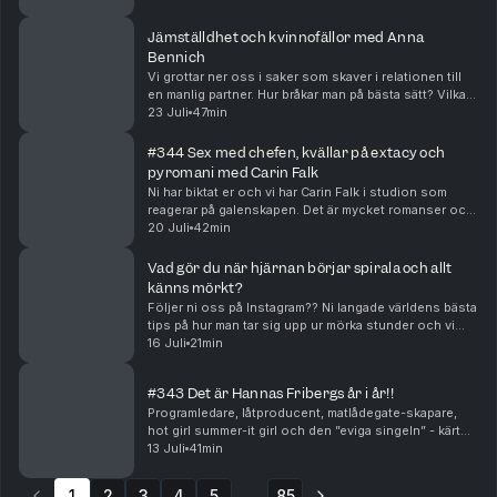
katolsk miljö och navigera i en värld där man he...
Jämställdhet och kvinnofällor med Anna
Bennich
Vi grottar ner oss i saker som skaver i relationen till
en manlig partner. Hur bråkar man på bästa sätt? Vilka
kvinnofällor är vanligast och går det egentligen att få
23 Juli
47min
det helt jämställt? Vi blir omfam...
#344 Sex med chefen, kvällar på extacy och
pyromani med Carin Falk
Ni har biktat er och vi har Carin Falk i studion som
reagerar på galenskapen. Det är mycket romanser och
onani på jobbet. Ni smyger runt med era ex, råkar
20 Juli
42min
bränna upp era föräldrars hus, knarkar och lä...
Vad gör du när hjärnan börjar spirala och allt
känns mörkt?
Följer ni oss på Instagram?? Ni langade världens bästa
tips på hur man tar sig upp ur mörka stunder och vi
ville dela det i podden ❤️ Hosted on Acast. See
16 Juli
21min
acast.com/privacy for more information.
#343 Det är Hannas Fribergs år i år!!
Programledare, låtproducent, matlådegate-skapare,
hot girl summer-it girl och den ”eviga singeln” - kärt
barn har många namn. En sak är säker i allafall och det
13 Juli
41min
är att Hanna är här för att stanna! Ho...
1
2
3
4
5
85