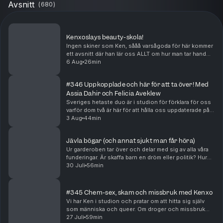
Avsnitt
(
680
)
Kenxoslays beauty-skola!
Ingen skiner som Ken, sååå varsågoda för här kommer
ett avsnitt där han lär oss ALLT om hur man tar hand
om sitt yttre. Glow utlovas! ✨ Hosted on Acast. See
6 Aug
26min
acast.com/privacy for more information.
#346 Uppkopplade och här för att ta över! Med
Assia Dahir och Felicia Aveklew
Sveriges hetaste duo är i studion för förklara för oss
varför dom två är här för att hålla oss uppdaterade på
allt som vi inte visste att vi behövde veta! Det blir
3 Aug
44min
hysteriskt, knasigt och fruktansvär...
Jävla bögar (och annat sjukt man får höra)
Ur garderoben tar över och delar med sig av alla våra
funderingar. Är skaffa barn en dröm eller politik? Hur
känns det att komma ut ur garderoben? Vad skäms ni
30 Juli
56min
för? Vad kan straighta lära sig av homos...
#345 Chem-sex, skam och missbruk med Kenxo
Vi har Ken i studion och pratar om att hitta sig själv
som människa och queer. Om droger och missbruk
och om orgies och minnesluckor. Att komma ut i en
27 Juli
59min