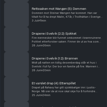
Rettssaken mot Wangen (5): Dommen
Dommen mot Steinar Wangen har kommet. Han var
tiltalt for å ha drept Malin, 47 år, i Trollhättan i Sverige i
september 2024. Det store spørsmålet i rettssaken
3 Juli
11min
var om han brukte en pute. Tor-Erling Thø...
Drapene i Svelvik (2:2): Sjokket
Fire mennesker blir funnet omkommet i brannruinene.
Politiet etterforsker saken. Finner de ut av hva som
har skjedd? Og hvorfor? Ansvarlig redaktør Gard
28 Juni
26min
Steiro
Drapene i Svelvik (1:2): Brannen
Midt på natten en tidlig desemberdag står et hus i
Svelvik i full fyr. Der bor en familie på fire. Mannen i
huset er brannmann. Hva har skjedd? Ansvarlig
28 Juni
20min
redaktør Gard Steiro
Et varslet drap (4): Etterspillet
Drapet på Rahavy har gitt sjokkbølger inn i justis-
Norge. Nå sier de at noe skal skje for å forhindre
lignende saker. Men kommer lovnadene til å bli fulgt
25 Juni
24min
opp? Krimkommentator Øystein Milli og Tor-Erl...