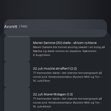
Avsnitt
(
749
)
Maren Sømme (30) døde - så kom ryktene
Maren Sømme ble funnet alvorlig skadet i en bolig på
Nærbø og døde senere av skadene. Kjæresten
hennes er siktet for drap, men nekter straffskyld. I
6 Aug
24min
denne episoden går Tor-Erling Thømt Ruud og
Øystein...
22. juli: Hva ble straffen? (2:2)
77 mennesker døde i det største terrorangrepet på
norsk jord. Krimkommentator Øystein Milli og Tor-
Erling Thømt Ruud går gjennom etterspillet av 22. juli i
16 Juli
37min
2011. Ansvarlig redaktør Gard Steiro
22. juli: Marerittdagen (1:2)
77 mennesker døde i det største terrorangrepet på
norsk jord. Krimkommentator Øystein Milli og Tor-
Erling Thømt Ruud går gjennom terrorhandlingene den
16 Juli
48min
22. juli i 2011 som har preget Norge siden. Ansva...