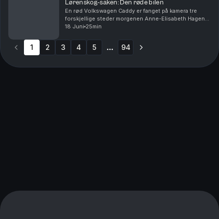
Lørenskog-saken: Den røde bilen
En rød Volkswagen Caddy er fanget på kamera tre
forskjellige steder morgenen Anne-Elisabeth Hagen
forsvant. Politiet jakter svar: Hva gjorde den der?
18 Juni
25min
Krimkommentator Øystein Milli og Tor-Erling Thømt ...
1
2
3
4
5
94
More pages