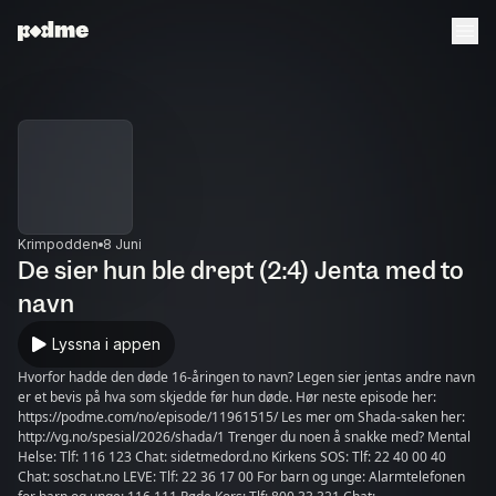
Krimpodden
8 Juni
De sier hun ble drept (2:4) Jenta med to
navn
Lyssna i appen
Hvorfor hadde den døde 16-åringen to navn? Legen sier jentas andre navn
er et bevis på hva som skjedde før hun døde. Hør neste episode her:
https://podme.com/no/episode/11961515/ Les mer om Shada-saken her:
http://vg.no/spesial/2026/shada/1 Trenger du noen å snakke med? Mental
Helse: Tlf: 116 123 Chat: sidetmedord.no Kirkens SOS: Tlf: 22 40 00 40
Chat: soschat.no LEVE: Tlf: 22 36 17 00 For barn og unge: Alarmtelefonen