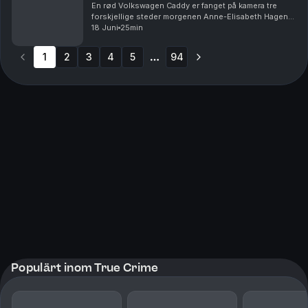
En rød Volkswagen Caddy er fanget på kamera tre
forskjellige steder morgenen Anne-Elisabeth Hagen
forsvant. Politiet jakter svar: Hva gjorde den der?
18 Juni
25min
Krimkommentator Øystein Milli og Tor-Erling Thømt ...
1
2
3
4
5
94
More pages
Populärt inom True Crime