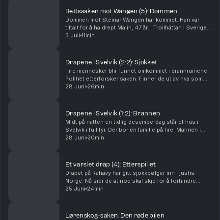
Rettssaken mot Wangen (5): Dommen
Dommen mot Steinar Wangen har kommet. Han var
tiltalt for å ha drept Malin, 47 år, i Trollhättan i Sverige i
september 2024. Det store spørsmålet i rettssaken
3 Juli
11min
var om han brukte en pute. Tor-Erling Thø...
Drapene i Svelvik (2:2): Sjokket
Fire mennesker blir funnet omkommet i brannruinene.
Politiet etterforsker saken. Finner de ut av hva som
har skjedd? Og hvorfor? Ansvarlig redaktør Gard
28 Juni
26min
Steiro
Drapene i Svelvik (1:2): Brannen
Midt på natten en tidlig desemberdag står et hus i
Svelvik i full fyr. Der bor en familie på fire. Mannen i
huset er brannmann. Hva har skjedd? Ansvarlig
28 Juni
20min
redaktør Gard Steiro
Et varslet drap (4): Etterspillet
Drapet på Rahavy har gitt sjokkbølger inn i justis-
Norge. Nå sier de at noe skal skje for å forhindre
lignende saker. Men kommer lovnadene til å bli fulgt
25 Juni
24min
opp? Krimkommentator Øystein Milli og Tor-Erl...
Lørenskog-saken: Den røde bilen