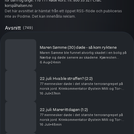
for barn og unge: 116 111 Røde Kors: Tlf: 800 33 321 Chat:
korspåhalsen.no
Det här avsnittet är hämtat från ett öppet RSS-flöde och publiceras
inte av Podme. Det kan innehålla reklam.
Avsnitt
(
749
)
Maren Sømme (30) døde - så kom ryktene
Maren Sømme ble funnet alvorlig skadet i en bolig på
Nærbø og døde senere av skadene. Kjæresten
hennes er siktet for drap, men nekter straffskyld. I
6 Aug
24min
denne episoden går Tor-Erling Thømt Ruud og
Øystein...
22. juli: Hva ble straffen? (2:2)
77 mennesker døde i det største terrorangrepet på
norsk jord. Krimkommentator Øystein Milli og Tor-
Erling Thømt Ruud går gjennom etterspillet av 22. juli i
16 Juli
37min
2011. Ansvarlig redaktør Gard Steiro
22. juli: Marerittdagen (1:2)
77 mennesker døde i det største terrorangrepet på
norsk jord. Krimkommentator Øystein Milli og Tor-
Erling Thømt Ruud går gjennom terrorhandlingene den
16 Juli
48min
22. juli i 2011 som har preget Norge siden. Ansva...