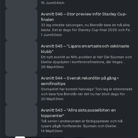
Per Bjurman och Jonathan Ekeliw djupanalyserar
16 Juni
54min
anledningarna bakom det. Men Bjurman tror INTE att
klu...
Avsnitt 546 – Stor preview inför Stanley Cup-
finalen
32 lag inledde säsongen, nu återstår bara de två allra
bästa. Det är dags för Stanley Cup-final 2026 och Per
Bjurman och Jonathan Ekeliw djupanalyserar Carolina
1 Juni
50min
och Vegas, lagdel för lagdel, och tippa...
Avsnitt 545 – ”Ligans smartaste och oskönaste
klubb”
Ett nytt avsnitt av NHL-podden är här! Där Bjurman och
Ekeliw djupdyker i konferensfinalerna, där Vegas
sensationellt nog är på väg att göra processen kort
26 Maj
43min
med grundseriedominanten Colorado. Hur har J...
Avsnitt 544 – Svensk rekordlön på gång +
semifinaltips
Slutspelet har kommit halvvägs! Tolv lag är eliminerade
och bara fyra återstår när det nu har blivit dags för
konferensfinaler. Bjurman och Ekeliw analyserar
20 Maj
53min
Carolina, Montreal, Colorado och Vegas gru...
Avsnitt 543 – ”Allra sista pusselbiten: en
toppcenter”
Två serier i andrarundan är färdigspelade och två
rysare pågår fortfarande. Bjurman och Ekeliw
analyserar varför Colorado och Carolina är så
14 Maj
53min
överlägsna hittills i slutspelet – och vad utslagna