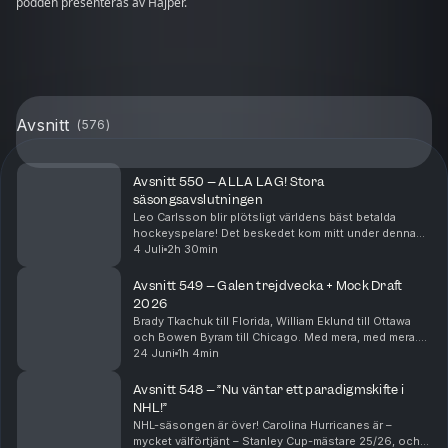
podden presenteras av Hajper.
Avsnitt
(
576
)
Avsnitt 550 – ALLA LAG! Stora
säsongsavslutningen
Leo Carlsson blir plötsligt världens bäst betalda
hockeyspelare! Det beskedet kom mitt under denna
inspelning, men klipps in i börja av avsnittet. Ni får
4 Juli
2h 30min
höra Bjurmans och Ekeliws genuina chock och sp...
Avsnitt 549 – Galen trejdvecka + Mock Draft
2026
Brady Tkachuk till Florida, William Eklund till Ottawa
och Bowen Byram till Chicago. Med mera, med mera.
Per Bjurman och Jonathan Ekeliw har flera stekheta
24 Juni
1h 4min
trejder att diskutera från de senaste dagarn...
Avsnitt 548 – ”Nu väntar ett paradigmskifte i
NHL!”
NHL-säsongen är över! Carolina Hurricanes är –
mycket välförtjänt – Stanley Cup-mästare 25/26, och