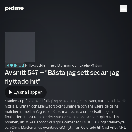
NHL-podden med Bjurman och Ekeliw
9 Juni
PREMIUM
Avsnitt 547 – ”Bästa jag sett sedan jag
flyttade hit”
Lyssna i appen
Stanley Cup-finalen är i full gång och den har, minst sagt, varit händelserik
hittills. Bjurman och Ekeliw försöker summera och analysera de galna
matcherna mellan Vegas och Carolina – och sia om fortsättningen i
finalserien. Dessutom blir det snack om en hel del annat: Dylan Larkin-
bomben, att Mike Babcock kan göra comeback i NHL, LA Kings tränarbyte
och Chris MacFarlands oväntade GM-flytt från Colorado till Nashville. NHL-