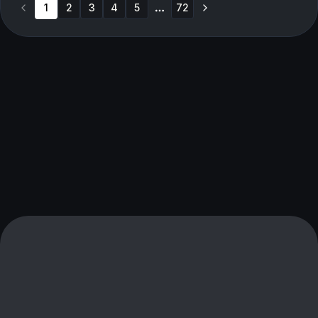
1
2
3
Minneso...
4
5
72
More pages