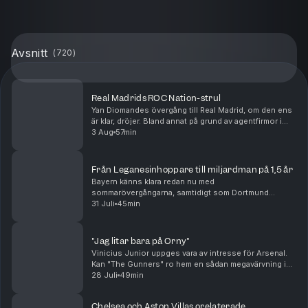
Avsnitt
(
720
)
Real Madrids ROC Nation-strul
Yan Diomandes övergång till Real Madrid, om den ens
är klar, dröjer. Bland annat på grund av agentfirmor i
osämja. Men oavsett om "Maxidel Management" har
3 Aug
57min
rätt eller fel så kan alla se att agenturen R...
Från Leganesinhoppare till miljardman på 1,5 år
Bayern känns klara redan nu med
sommarövergångarna, samtidigt som Dortmund
fortsätter jaga. Real Madrid plockar in Carlos Espi och
31 Juli
45min
inväntar både Yan Diomande och Rodri. Men hur bra är
egentligen denne...
"Jag litar bara på Orny"
Vinicius Junior uppges vara av intresse för Arsenal.
Kan "The Gunners" ro hem en sådan megavärvning i
sommar? Samtidigt verkar Real Madrid vara på väg att
28 Juli
49min
värva Yan Diomande framför ögonen på PSG. Äve...
Chelsea och Aston Villas orelaterade