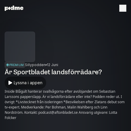
Sillypodden
12 Juni
PREMIUM
Är Sportbladet landsförrädare?
Lyssna i appen
Inside Blågult hanterar svallvågorna efter avslöjandet om Sebastian
Larssons papperslapp. Är vi landsförrädare eller inte? Podden reder ut. I
övrigt: *Livstecknet från isoleringen *Besvikelsen efter Zlatans debut som
tv-expert. Medverkande: Per Bohman, Malin Wahlberg och Linn
Nordström. Kontakt: podcast@aftonbladet.se Ansvarig utgivare: Lotta
Folcker