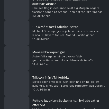
storövergångar
Chelsea flög in och snodde åt sig Morgan Rogers
framför ögonen på Arsenal, och det för rekordpengar.
Samtidigt verkar Alejandro Garnacho flytta i motsatt
23 Juli
54min
riktning till Aston Villa, givetvis utan någon...
"La Araña" fast i Atletico-nätet
Michael Olise uppges vilja ta sitt pick och pack och
lämna FC Bayern för Real Madrid. Samtidigt har
Atlético Madrid satt hårt mot hårt i Julian Alvarez
17 Juli
50min
försök att flytta till Barcelona. Arsenal värvar...
Manzambi-kapningen
Aston Villa agerar när de plockar VM-
genombrottsmannen Johan Manzambi framför
ögonen på Newcastle, som ser ut att gå mot en
14 Juli
46min
mardrömssommar. Samtidigt flyttar Youri Tielemans
från Villa till Manchester...
Tillbaka från VM-bubblan
Sillypodden är tillbaka! Och det finns en hel del att
avhandla, minst sagt. Barcelona fortsätter jaga Julian
Alvarez, Real Madrid har värvat allt möjligt
10 Juli
58min
Mourinhokompatibelt och Spurs har slagit trans...
Potters favoriter: Spelarna han hyllade extra
efter VM