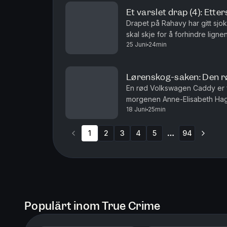
Et varslet drap (4): Etter
Drapet på Rahavy har gitt sjok
skal skje for å forhindre lign
25 Juni
24min
opp? Krimkommentator Øystein M
Lørenskog-saken: Den rø
En rød Volkswagen Caddy er f
morgenen Anne-Elisabeth Hagen
18 Juni
25min
den der? Krimkommentator Øyste
1
2
3
4
5
94
More pages
Populärt inom True Crime