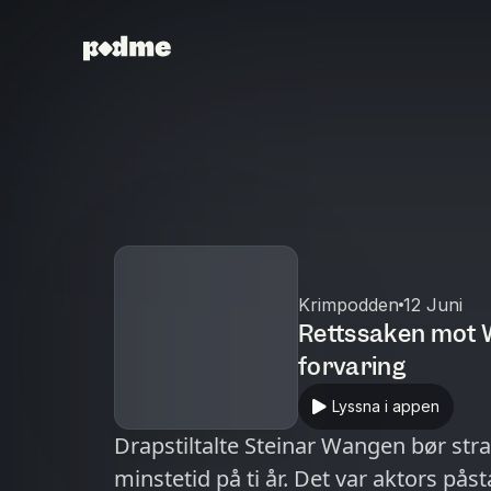
Krimpodden
12 Juni
Rettssaken mot W
forvaring
Lyssna i appen
Drapstiltalte Steinar Wangen bør str
minstetid på ti år. Det var aktors påst