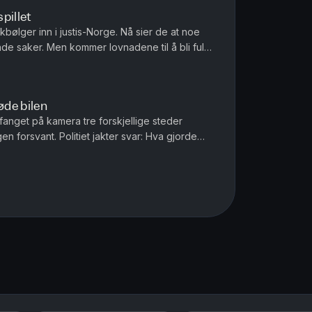
spillet
kbølger inn i justis-Norge. Nå sier de at noe
ende saker. Men kommer lovnadene til å bli fulgt
illi og Tor-Erl...
de bilen
anget på kamera tre forskjellige steder
 forsvant. Politiet jakter svar: Hva gjorde
in Milli og Tor-Erling Thømt ...