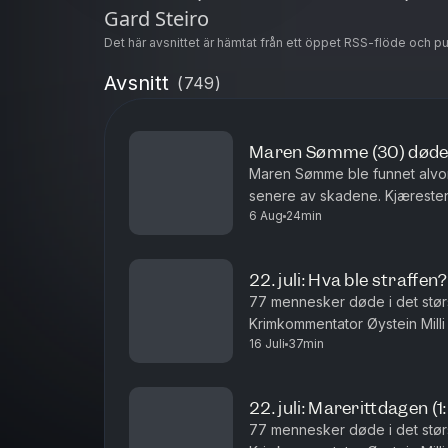
Gard Steiro
Det här avsnittet är hämtat från ett öppet RSS-flöde och p
Avsnitt
(
749
)
Maren Sømme (30) døde 
Maren Sømme ble funnet alvor
senere av skadene. Kjæresten
6 Aug
24min
straffskyld. I denne episoden 
22. juli: Hva ble straffen?
77 mennesker døde i det størs
Krimkommentator Øystein Mill
16 Juli
37min
etterspillet av 22. juli i 2011. 
22. juli: Marerittdagen (1
77 mennesker døde i det størs