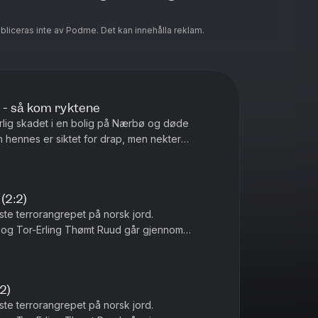
ubliceras inte av Podme. Det kan innehålla reklam.
- så kom ryktene
lig skadet i en bolig på Nærbø og døde
 hennes er siktet for drap, men nekter
går Tor-Erling Thømt Ruud og Øystein...
 (2:2)
te terrorangrepet på norsk jord.
i og Tor-Erling Thømt Ruud går gjennom
Ansvarlig redaktør Gard Steiro
:2)
te terrorangrepet på norsk jord.