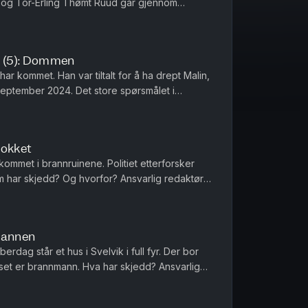
i og Tor-Erling Thømt Ruud går gjennom
 i 2011 som har preget Norge siden. Ansva...
 (5): Dommen
 kommet. Han var tiltalt for å ha drept Malin,
i september 2024. Det store spørsmålet i
n pute. Tor-Erling Thø...
Sjokket
ommet i brannruinene. Politiet etterforsker
m har skjedd? Og hvorfor? Ansvarlig redaktør
Brannen
erdag står et hus i Svelvik i full fyr. Der bor
uset er brannmann. Hva har skjedd? Ansvarlig