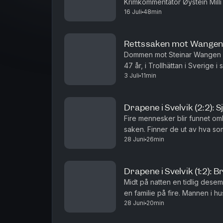
Krimkommentator Øystein Mill
16 Juli
48min
terrorhandlingene den 22. juli
Rettssaken mot Wangen
Dommen mot Steinar Wangen har
47 år, i Trollhättan i Sverige 
3 Juli
11min
rettssaken var om han brukte e
Drapene i Svelvik (2:2): 
Fire mennesker blir funnet omk
saken. Finner de ut av hva so
28 Juni
26min
Gard Steiro
Drapene i Svelvik (1:2): 
Midt på natten en tidlig desemb
en familie på fire. Mannen i h
28 Juni
20min
redaktør Gard Steiro