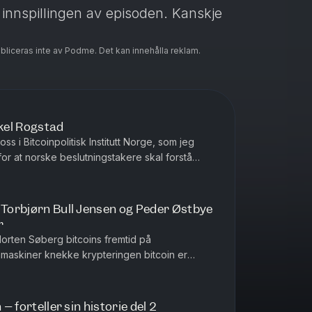
 innspillingen av episoden. Kanskje
ubliceras inte av Podme. Det kan innehålla reklam.
kel Rogstad
 oss i Bitcoinpolitisk Institutt Norge, som jeg
or at norske beslutningstakere skal forstå
giressurs og samfu...
 Torbjørn Bull Jensen og Peder Østbye
r
 Morten Søberg bitcoins fremtid på
askiner knekke krypteringen bitcoin er
rheten til nettverket når belønningen ...
 – forteller sin historie del 2