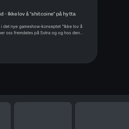
 - Ikke lov å "shitcoine" på hytta
itt i det nye gameshow-konseptet "Ikke lov å
inner oss fremdeles på Sotra og og hos den
akk Dompap.I episoden er de...