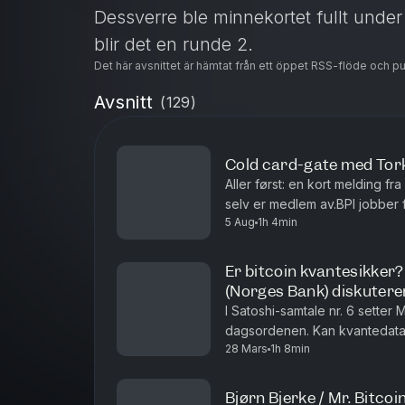
Dessverre ble minnekortet fullt under
blir det en runde 2.
Det här avsnittet är hämtat från ett öppet RSS-flöde och p
Avsnitt
(
129
)
Cold card-gate med Tor
Aller først: en kort melding fra
selv er medlem av.BPI jobber f
5 Aug
1h 4min
Bitcoin — som teknologi, ener
Er bitcoin kvantesikker?
(Norges Bank) diskutere
I Satoshi-samtale nr. 6 setter
dagsordenen. Kan kvantedatam
28 Mars
1h 8min
bygget på? Hva skjer med sikke
Bjørn Bjerke / Mr. Bitcoin