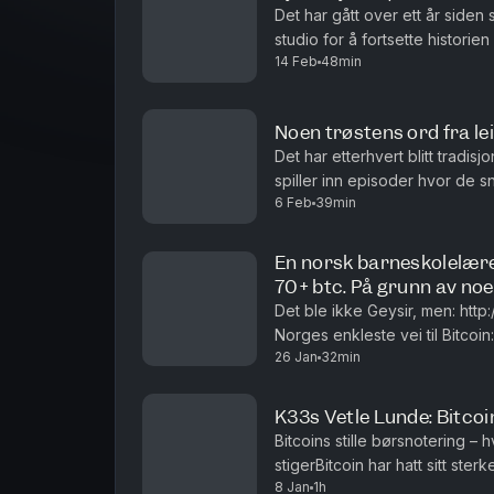
Det har gått over ett år siden 
studio for å fortsette historie
14 Feb
48min
da Bjørn ble headhuntet til Ern
Noen trøstens ord fra le
Det har etterhvert blitt tradis
spiller inn episoder hvor de s
6 Feb
39min
turene har det også sneket seg
En norsk barneskolelære
70+ btc. På grunn av no
Det ble ikke Geysir, men: http
Norges enkleste vei til Bitcoin
26 Jan
32min
minere ⁠https://cyberhive.no⁠
K33s Vetle Lunde: Bitcoin
Bitcoins stille børsnotering – h
stigerBitcoin har hatt sitt ste
8 Jan
1h
prisutvikling relativt til andre a