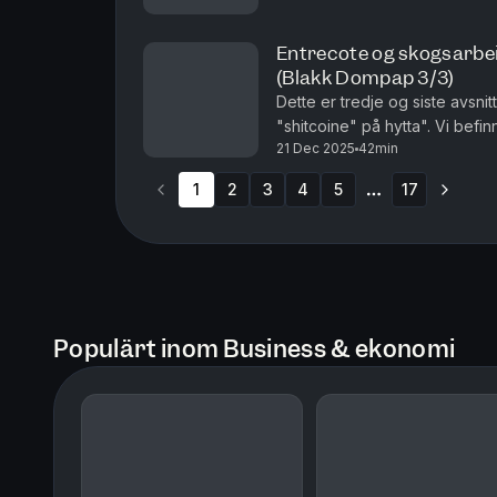
Entrecote og skogsarbeid
(Blakk Dompap 3/3)
Dette er tredje og siste avsn
"shitcoine" på hytta". Vi bef
21 Dec 2025
42min
pengelense spurvemannen: Bl
1
2
3
4
5
17
More pages
Populärt inom Business & ekonomi