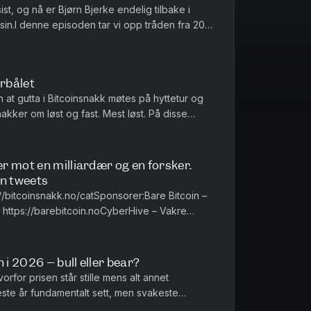
sist, og nå er Bjørn Bjerke endelig tilbake i
n sin.I denne episoden tar vi opp tråden fra 2017
st & Young ...
irbålet
jon at gutta i Bitcoinsnakk møtes på hyttetur og
nakker om løst og fast. Mest løst. På disse
 inn en "utenfor...
r mot en milliardær og en forsker.
en tweets
://bitcoinsnakk.no/catSponsorer:Bare Bitcoin –
: ⁠https://barebitcoin.no⁠CyberHive – Vakre
 i 2026 – bull eller bear?
vorfor prisen står stille mens alt annet
rkeste år fundamentalt sett, men svakeste
ktivaklasser. Hva sk...