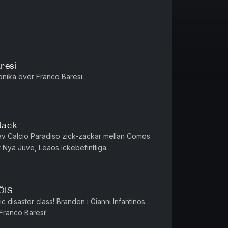
resi
nika över Franco Baresi.
 Jack
t av Calcio Paradiso zick-zackar mellan Comos
 Nya Juve, Leaos ickebefintliga
yckningar och Gauccis ritorno i ...
ÖIS
 disaster class! Branden i Gianni Infantinos
 Franco Baresi!