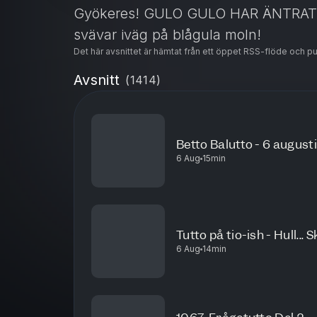
Gyökeres! GULO GULO HAR ÄNTRAT
svävar iväg på blågula moln!
Det här avsnittet är hämtat från ett öppet RSS-flöde och p
Avsnitt
(
1414
)
Betto Balutto - 6 august
6 Aug
15min
Tutto på tio-ish - Hull..
6 Aug
14min