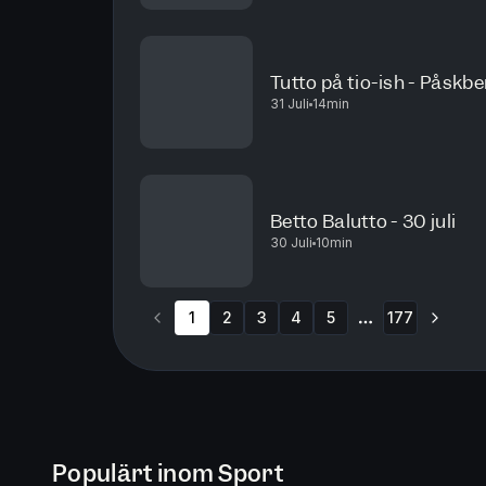
Tutto på tio-ish - Påskb
31 Juli
14min
Betto Balutto - 30 juli
30 Juli
10min
1
2
3
4
5
177
More pages
Populärt inom Sport