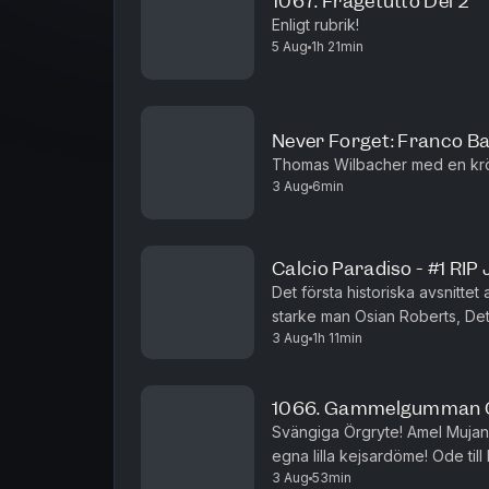
1067. Frågetutto Del 2
Enligt rubrik!
5 Aug
1h 21min
Never Forget: Franco Ba
Thomas Wilbacher med en krö
3 Aug
6min
Calcio Paradiso - #1 RIP
Det första historiska avsnitte
starke man Osian Roberts, Det
3 Aug
1h 11min
dragningskraft, Gasperinis påtr
1066. Gammelgumman 
Svängiga Örgryte! Amel Mujanic
egna lilla kejsardöme! Ode till
3 Aug
53min