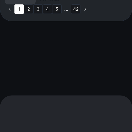
utan befinner sig i en psykos. Me...
1
2
3
4
5
42
More pages