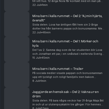
till sitt hus. 12-åriga Nora får kontakt med en man på
nätet, som på fritiden är danslärare. Det här är en
22 Juli
1min
berättelse om två olika fall. Om två barn,...
Mina barn i kalla rummet – Del 2: “Aj min hjärta,
överallt”
Sista delen. Lova har äntligen fått hem sin 2-åriga
dotter Ina från barnens pappa och bonusmamma. Men
när Lova får se det kraftiga blåmärket på baksidan av
22 Juli
48min
dotterns lår blir oron för den 4-årige sonen...
Mina barn i kalla rummet – Del 1: Mörker och
kyla
Del 1 av 2. Samma dag som de tar studenten blir Lova
och Jonathan ett par, i en småstad i mellersta Sverige.
Knappt tre år senare har de två barn och en stor
15 Juli
45min
lägenhet, men de är ingen lycklig familj. ...
Mina barn i kalla rummet – Trailer
På sociala medier visade pappan och bonusmamman
upp ett lyckligt och roligt familjeliv men bakom
kulisserna utsattes små barn för hänsynslöst våld av
8 Juli
1min
tortyrliknande karaktär. De små barnen förnedrades...
Jag gjorde en hemsk sak – Del 2: Vakna ur en
dröm
Sista delen. På bara några veckor har 31-åriga Maja åkt
in och ut ur slutenpsykiatrin tre gånger. För hennes
nära och kära är det uppenbart att hon inte är sig själv,
8 Juli
52min