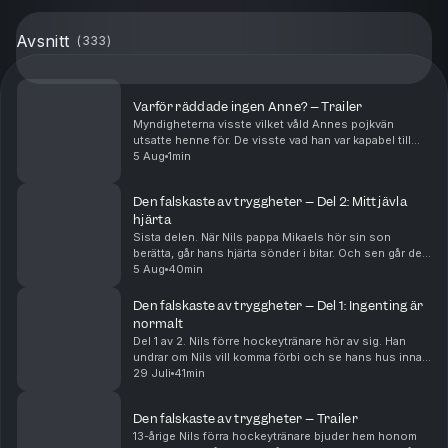
Avsnitt
(
333
)
Varför räddade ingen Anne? – Trailer
Myndigheterna visste vilket våld Annes pojkvän
utsatte henne för. De visste vad han var kapabel till
och de visste om hennes och anhörigas rädsla. Men
5 Aug
1min
trots det, klarade samhället inte av att skydda h...
Den falskaste av tryggheter – Del 2: Mitt jävla
hjärta
Sista delen. När Nils pappa Mikaels hör sin son
berätta, går hans hjärta sönder i bitar. Och sen går det
fort. Polisen hittar totalt nio pojkar som Nils förra
5 Aug
40min
tränare Arvid haft kontakt med. Arvid har...
Den falskaste av tryggheter – Del 1: Ingenting är
normalt
Del 1 av 2. Nils förre hockeytränare hör av sig. Han
undrar om Nils vill komma förbi och se hans hus innan
han ska flytta. Nils, en 13-åring som säger YOLO och ja
29 Juli
41min
till det mesta, hänger på. Men där i ...
Den falskaste av tryggheter – Trailer
13-årige Nils förra hockeytränare bjuder hem honom