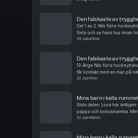
Den falskaste av trygghe
Del 1 av 2. Nils förre hockeyt
förbi och se hans hus innan ha
29 Juli
41min
och ja till det mesta, hänger på
Den falskaste av trygghe
13-årige Nils förra hockeyträna
får kontakt med en man på näte
22 Juli
1min
berättelse om två olika fall. Om
Mina barn i kalla rummet 
Sista delen. Lova har äntligen 
pappa och bonusmamma. Men nä
22 Juli
48min
baksidan av dotterns lår blir o
Mina barn i kalla rummet