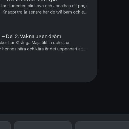
ar studenten blir Lova och Jonathan ett par, i
e. Knappt tre år senare har de två barn och en
ycklig familj. ...
 – Del 2: Vakna ur en dröm
kor har 31-åriga Maja åkt in och ut ur
ör hennes nära och kära är det uppenbart att
nner sig i en psykos. Me...