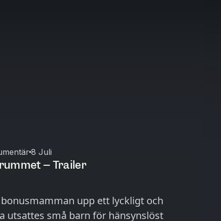
umentär
8 Juli
 rummet – Trailer
h bonusmamman upp ett lyckligt och
na utsattes små barn för hänsynslöst