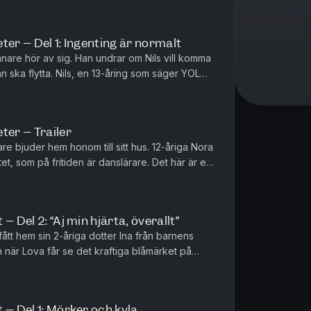
ter – Del 1: Ingenting är normalt
ränare hör av sig. Han undrar om Nils vill komma
n ska flytta. Nils, en 13-åring som säger YOLO
. Men där i ...
ter – Trailer
re bjuder hem honom till sitt hus. 12-åriga Nora
t, som på fritiden är danslärare. Det här är en
 två barn,...
– Del 2: “Aj min hjärta, överallt”
fått hem sin 2-åriga dotter Ina från barnens
r Lova får se det kraftiga blåmärket på
ron för den 4-årige sonen...
 – Del 1: Mörker och kyla