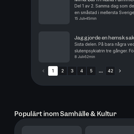
Del 1 av 2. Samma dag som de t
en småstad i mellersta Sverig
15 Juli
45min
stor lägenhet, men de är ingen l
Jag gjorde en hemsk sak
Sista delen. På bara några vec
slutenpsykiatrin tre gånger. F
8 Juli
52min
hon inte är sig själv, utan befi
1
2
3
4
5
42
More pages
Populärt inom Samhälle & Kultur