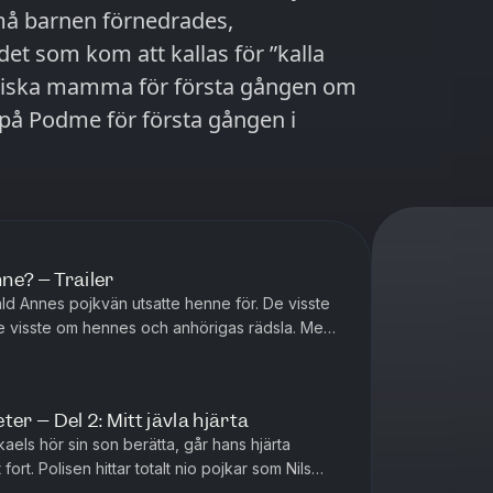
små barnen förnedrades,
et som kom att kallas för ”kalla
ogiska mamma för första gången om
ne? – Trailer
åld Annes pojkvän utsatte henne för. De visste
de visste om hennes och anhörigas rädsla. Men
e av att skydda h...
er – Del 2: Mitt jävla hjärta
kaels hör sin son berätta, går hans hjärta
fort. Polisen hittar totalt nio pojkar som Nils
 med. Arvid har...