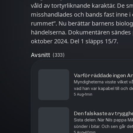
våld av tortyrliknande karaktär. De 
misshandlades och bands fast inne i d
rummet”. Nu berättar barnens biol
händelserna. Dokumentären sändes på Podme för första gången i
oktober 2024. Del 1 släpps 15/7.
Avsnitt
(
333
)
Varför räddade ingen An
Myndigheterna visste vilket v
vad han var kapabel till och 
5 Aug
1min
trots det, klarade samhället int
Den falskaste av trygghet
Sista delen. När Nils pappa Mi
sönder i bitar. Och sen går det 
5 Aug
40min
förra tränare Arvid haft kontakt