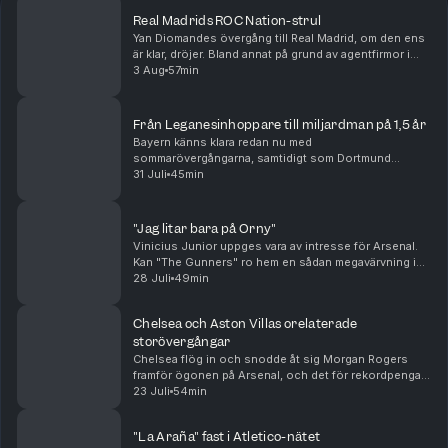
Real Madrids ROC Nation-strul
Yan Diomandes övergång till Real Madrid, om den ens
är klar, dröjer. Bland annat på grund av agentfirmor i
osämja. Men oavsett om "Maxidel Management" har
3 Aug
57min
rätt eller fel så kan alla se att agenturen R...
Från Leganesinhoppare till miljardman på 1,5 år
Bayern känns klara redan nu med
sommarövergångarna, samtidigt som Dortmund
fortsätter jaga. Real Madrid plockar in Carlos Espi och
31 Juli
45min
inväntar både Yan Diomande och Rodri. Men hur bra är
egentligen denne...
"Jag litar bara på Orny"
Vinicius Junior uppges vara av intresse för Arsenal.
Kan "The Gunners" ro hem en sådan megavärvning i
sommar? Samtidigt verkar Real Madrid vara på väg att
28 Juli
49min
värva Yan Diomande framför ögonen på PSG. Äve...
Chelsea och Aston Villas orelaterade
storövergångar
Chelsea flög in och snodde åt sig Morgan Rogers
framför ögonen på Arsenal, och det för rekordpengar.
Samtidigt verkar Alejandro Garnacho flytta i motsatt
23 Juli
54min
riktning till Aston Villa, givetvis utan någon...
"La Araña" fast i Atletico-nätet