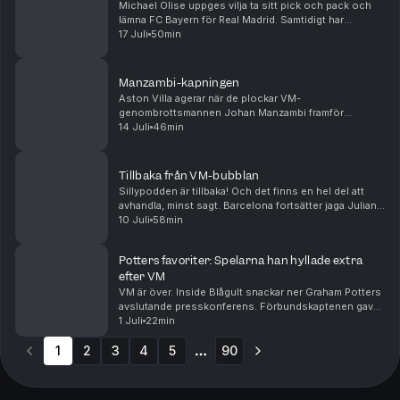
Michael Olise uppges vilja ta sitt pick och pack och
lämna FC Bayern för Real Madrid. Samtidigt har
Atlético Madrid satt hårt mot hårt i Julian Alvarez
17 Juli
50min
försök att flytta till Barcelona. Arsenal värvar...
Manzambi-kapningen
Aston Villa agerar när de plockar VM-
genombrottsmannen Johan Manzambi framför
ögonen på Newcastle, som ser ut att gå mot en
14 Juli
46min
mardrömssommar. Samtidigt flyttar Youri Tielemans
från Villa till Manchester...
Tillbaka från VM-bubblan
Sillypodden är tillbaka! Och det finns en hel del att
avhandla, minst sagt. Barcelona fortsätter jaga Julian
Alvarez, Real Madrid har värvat allt möjligt
10 Juli
58min
Mourinhokompatibelt och Spurs har slagit trans...
Potters favoriter: Spelarna han hyllade extra
efter VM
VM är över. Inside Blågult snackar ner Graham Potters
avslutande presskonferens. Förbundskaptenen gav
ett löfte om att han tränar Sverige fram till EM 2028.
1 Juli
22min
Vågar man lita på det? Dessutom gav Potter ...
1
2
3
4
5
90
More pages