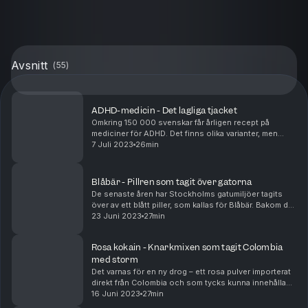
Avsnitt
(
55
)
ADHD-medicin - Det lagliga tjacket
Omkring 150 000 svenskar får årligen recept på
mediciner för ADHD. Det finns olika varianter, men
gemensamt har de att de är förvirrande lika en av
7 Juli 2023
26min
Sveriges vanligaste illegala droger, amfetamin. Det ...
Blåbär - Pillren som tagit över gatorna
De senaste åren har Stockholms gatumiljöer tagits
över av ett blått piller, som kallas för Blåbär. Bakom det
gulliga namnet döljer sig billiga pirattillverkade
23 Juni 2023
27min
bensodiazepiner. Pillren sägs vara helt ...
Rosa kokain - Knarkmixen som tagit Colombia
med storm
Det varnas för en ny drog – ett rosa pulver importerat
direkt från Colombia och som tycks kunna innehålla
lite vad som helst. Det kallas ibland “Rosa kokain”,
16 Juni 2023
27min
ibland “Tucibi”, det spanska uttalet för ...