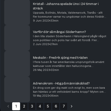
Kristall - Johanna spelade Uno i 24 timmar i
sträck
Uppsala, Bollnäs, Motala, Valdemarsvik, Tranås - allt
fler kommuner varnar nu ungdomar och deras föräldrar
för det ökande bruket och missbruket av den “nya”
9 Juni 2023
33min
nätdrogen 3-CMC, som också kallas Kristall ...
Varför dör så många i Söderhamn?
I den lilla staden Söderhamn i Hälsingland pågår något
som politiker och polis har svårt att förstå. Fler
människor dör av droger – trots att det brukas lika
2 Juni 2023
27min
mycket i övriga landet. Sedan 2012 har öve...
Meskalin - Fredrik sjöng med träden
I flera tusen år har amerikanska ursprungsfolk använt
kaktusar som innehåller den hallucinogena
substansen meskalin, för att nå transliknande
26 Maj 2023
32min
tillstånd. Förmodligen är det den äldsta drogen vi
känner ...
Adrenokrom - Hög på människoblod?
En drog som ger dig makt och evigt liv, men som bara
kan hämtas ur ett vettskrämt barns kropp? Myten om
Adrenokrom har trollbundit en hel generation av
19 Maj 2023
36min
konspirationsteoretiker - QAnon-rörelsen, som me...
1
2
3
4
5
6
7