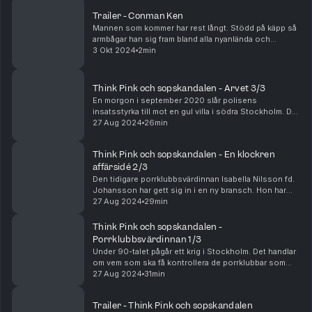
Trailer - Conman Ken
Mannen som kommer har rest långt. Stödd på käpp så
armbågar han sig fram bland alla nyanlända och
sträcker fram sin hand och presenterar sig som Fader
3 Okt 2024
2min
Mze. Han beskrivs som idogt verksam, som en fräl...
Think Pink och sopskandalen - Arvet 3/3
En morgon i september 2020 slår polisens
insatsstyrka till mot en gul villa i södra Stockholm. Där
bor Think pinks VD Bella Nilsson och hennes make.
27 Aug 2024
26min
De körs till häktet och delges misstanke om grovt m...
Think Pink och sopskandalen - En klockren
affärsidé 2/3
Den tidigare porrklubbsvärdinnan Isabella Nilsson fd.
Johansson har gett sig in i en ny bransch. Hon har
tagit över driften av hennes makes
27 Aug 2024
29min
avfallshanteringsbolag som levt en tynande tillvaro.
Bella, ...
Think Pink och sopskandalen -
Porrklubbsvärdinnan 1/3
Under 90-talet pågår ett krig i Stockholm. Det handlar
om vem som ska få kontrollera de porrklubbar som
ligger i innerstaden. På den ena sidan finns Carl
27 Aug 2024
31min
Serung, ökänd för att vid sidan om sin klubbve...
Trailer - Think Pink och sopskandalen