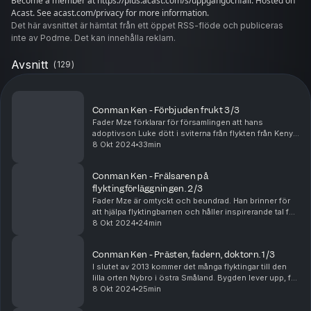
Become a member at https://plus.acast.com/s/uppgangochfall. Hosted on
Acast. See acast.com/privacy for more information.
Det här avsnittet är hämtat från ett öppet RSS-flöde och publiceras
inte av Podme. Det kan innehålla reklam.
Avsnitt
(
129
)
Conman Ken - Förbjuden frukt 3/3
Fader Mze förklarar för församlingen att hans
adoptivson Luke dött i sviterna från flykten från Kenya
och att han ska resa till sonens begravning i USA. I
8 Okt 2024
33min
själva verket lägger han in sig själv på ett ...
Conman Ken - Frälsaren på
flyktingförläggningen. 2/3
Fader Mze är omtyckt och beundrad. Han brinner för
att hjälpa flyktingbarnen och håller inspirerande tal för
syföreningen. Med sin bakgrund som både läkare och
8 Okt 2024
24min
präst har han ett hav av historier och h...
Conman Ken - Prästen, fadern, doktorn. 1/3
I slutet av 2013 kommer det många flyktingar till den
lilla orten Nybro i östra Småland. Bygden lever upp, får
energi och församlingen öppnar upp till aktiviteter
8 Okt 2024
25min
och gudstjänster på olika språk. En ...