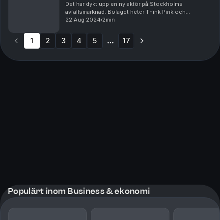
Det har dykt upp en ny aktör på Stockholms
avfallsmarknad. Bolaget heter Think Pink och
marknadsför sig som “företaget som ligger i framkant
22 Aug 2024
2min
när det gäller återvinning av byggavfall”. Med sina rosa
av...
1
2
3
4
5
17
More pages
Populärt inom Business & ekonomi