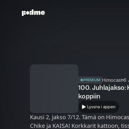
Himocast
6 
PREMIUM
100. Juhlajakso: 
koppiin
Lyssna i appen
Kausi 2, jakso 7/12. Tämä on Himocast
Chike ja KAISA! Korkkarit kattoon, tis