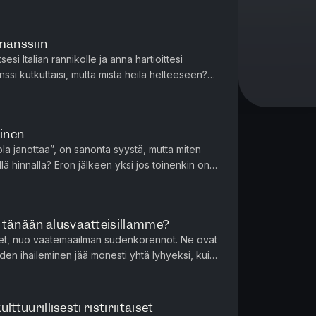
manssiin
tsesi Italian rannikolle ja anna hartioittesi
nssi kutkuttaisi, mutta mistä heila helteeseen?
, tarjoaa s...
inen
ola janottaa”, on sanonta syystä, mutta miten
ä hinnalla? Eron jälkeen yksi jos toinenkin on
. Ja jos eron j...
 tänään alusvaatteisillamme?
teet, nuo vaatemaailman sudenkorennot. Ne ovat
niiden ihaileminen jää monesti yhtä lyhyeksi, kuin
. Tänää...
ulttuurillisesti ristiriitaiset