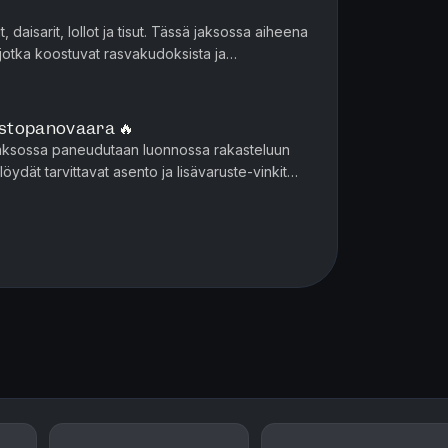
it, daisarit, lollot ja tisut. Tässä jaksossa aiheena
 jotka koostuvat rasvakudoksista ja
ntoihin on li...
stopanovaara 🔥
sjaksossa paneudutaan luonnossa rakasteluun
löydät tarvittavat asento ja lisävaruste-vinkit
ikäli sinulta puutt...