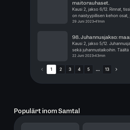
maitorauhaset.
Kausi 2, jakso 6/12. Rinnat, tiss
on naistyypillisen kehon osat,
29 Juni 2023
41min
maitorauhasista. Läpi historian ri
98. Juhannusjakso: maa
Kausi 2, jakso 5/12. Juhannu
sekä juhannustaikoihin. Täältä 
22 Juni 2023
43min
onnistuneeseen maastopanoon. M
1
2
3
4
5
13
More pages
Populärt inom Samtal