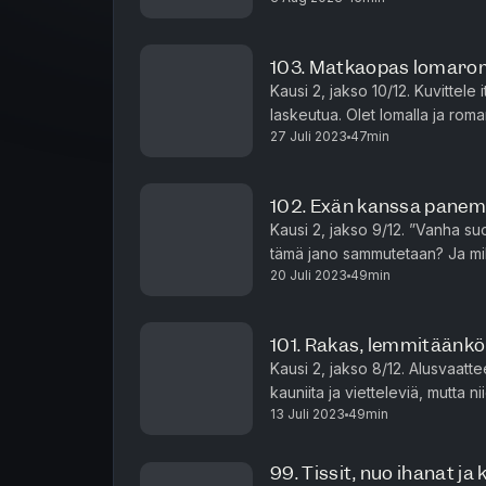
103. Matkaopas lomaro
Kausi 2, jakso 10/12. Kuvittele i
laskeutua. Olet lomalla ja roma
27 Juli 2023
47min
Jenni, lomaromanssien ekspertti
102. Exän kanssa panem
Kausi 2, jakso 9/12. ”Vanha su
tämä jano sammutetaan? Ja mill
20 Juli 2023
49min
yllättäen havahtunut exänsä alta
101. Rakas, lemmitäänkö
Kausi 2, jakso 8/12. Alusvaat
kauniita ja vietteleviä, mutta 
13 Juli 2023
49min
stringien lento lantiolta lattialle
99. Tissit, nuo ihanat ja k