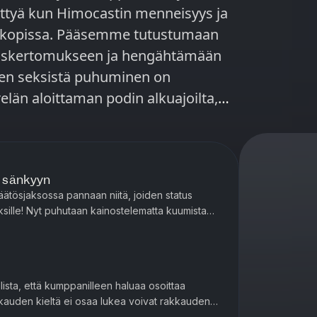
välttyä kun Himocastin menneisyys ja
yskopissa. Pääsemme tutustumaan
iskertomukseen ja hengähtämään
iten seksistä puhuminen on
elän aloittaman podin alkuajoilta,
eleenpainuvimmat muistot matkan
telijoiden kysymykset. Seuraa meitä
u keskustelut jaksojen aiheista.
t sänkyyn
ksinoikeudella Podmelle.
äätösjaksossa pannaan niitä, joiden status
uksille! Nyt puhutaan kainostelematta kuumista
iset kaveriporukat ...
llista, että kumppanilleen haluaa osoittaa
kkauden kieltä ei osaa lukea voivat rakkauden
rkeintä on läsnä...