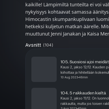
kaikille! Lämpimiltä tunteilta ei voi 
nykyisyys kohtaavat samassa äänit
Himocastin skumpankuplivaan luom
hetkeksi kuljetun matkan äärelle. M
muuttunut Jenni Janakan ja Kaisa Mer
2018? Entä mitkä ovat kolmikon mi
Avsnitt
(
104
)
varrelta? Juhlajaksoa värittävät kuun
Instagramissa @himocast. Siellä jatku
105. Suosiosi ajoi meidä
Panemisiin! Jakso on tuotettu y
Kausi 2, jakso 12/12. Kauden p
kiihottaa ja hihitellään kokem
10 Aug 2023
46min
ihmisistä, joiden perään kokona
104. 5 rakkauden kieltä
Kausi 2, jakso 11/12. On luonno
rakkautta, mutta jos toisen ra
3 Aug 2023
45min
viestit mennä ristiin. Jennille tä