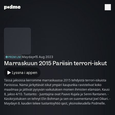
Mayday
15 Aug 2023
PREMIUM
Marraskuun 2015 Pariisin terrori-iskut
Lyssna i appen
Tässä jaksossa kerromme marraskuussa 2015 tehdyistä terrori-iskuista
Pariisissa. Nämä järkyttävät iskut ympäri kaupunkia ravistelivat koko
maailmaa ja jättivät pysyvän vaikutuksen monien ihmisten elämään. Kausi
8, jakso 4/10. Tuotanto: - Juontajina ovat Paavo Kujala ja Senni Rantanen. -
Käsikirjoituksen on tehnyt Elin Bohman ja sen on suomentanut Joel Oikari. -
Maydayn 8. kauden tekee tuotantoyhtiö qast, yksinoikeudella Podmelle.