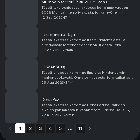
Mumbain terrori-isku 2008 - osa 1
Tässä kaksiosaisessa jaksossa kerromme vuoden
2008 Mumbain terrori-iskusta, jonka myöhemmin
sanotaan olevan Intian 9/11. Osa 1/2. Kausi 8, jakso
12 Sep 2023
17min
8/10. Tuotanto: - Juontajina ovat Paavo Kujala ja ...
Itsemurhalentäjä
Tässä jaksossa kerromme itsemurhalentäjästä, ja
hirvittävästä lentokoneonnettomuudesta, joka
tapahtui Ranskan Alpeilla vuonna 2015, kun
5 Sep 2023
28min
masentunut lentäjä riisti oman ja 149 muun ihmisen
hengen. Kau...
Hindenburg
Tässä jaksossa kerromme ilmalaiva Hindenburgin
maahansyöksystä. Onnettomuudesta, joka vaikuttaa
vieläkin tapaamme lentää. Kausi 8, jakso 6/10.
29 Aug 2023
34min
Tuotanto: - Juontajina Paavo Kujala ja Senni Rantane...
Doña Paz
Tässä jaksossa kerromme Doña Pazista, kaikkien
aikojen pahimmasta laivaonnettomuudesta. Kausi 8,
jakso 5/10. Tuotanto: - Juontajina ovat Paavo Kujala ja
22 Aug 2023
27min
Senni Rantanen. - Käsikirjoituksen on te...
1
2
3
4
5
11
More pages