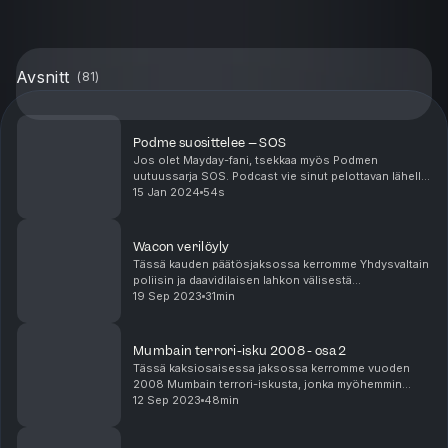
Avsnitt
(
81
)
Podme suosittelee – SOS
Jos olet Mayday-fani, tsekkaa myös Podmen
uutuussarja SOS. Podcast vie sinut pelottavan lähelle
aikamme suurimpia katastrofeja. Kuulet tapahtumista
15 Jan 2024
54s
suoraan heiltä, jotka olivat paikalla ja näkivät kai...
Wacon verilöyly
Tässä kauden päätösjaksossa kerromme Yhdysvaltain
poliisin ja daavidilaisen lahkon välisestä
yhteenotosta, joka tullaan myöhemmin tuntemaan
19 Sep 2023
31min
Wacon verilöylynä. Kausi 8, jakso 10/10. Tuotanto: -
Ju...
Mumbain terrori-isku 2008 - osa 2
Tässä kaksiosaisessa jaksossa kerromme vuoden
2008 Mumbain terrori-iskusta, jonka myöhemmin
sanotaan olevan Intian 9/11. Osa 2/2. Kausi 8, jakso
12 Sep 2023
48min
9/10. Tuotanto: - Juontajina ovat Paavo Kujala ja ...