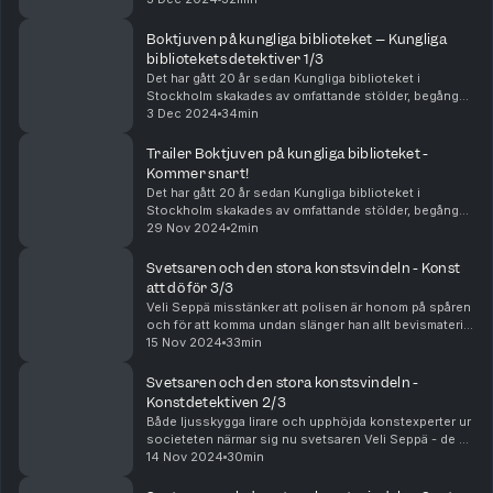
läromästare. – Hade inte dom träffats är det inte säk...
Boktjuven på kungliga biblioteket – Kungliga
bibliotekets detektiver 1/3
Det har gått 20 år sedan Kungliga biblioteket i
Stockholm skakades av omfattande stölder, begångna
av en person på insidan. KB-mannen stal under flera år
3 Dec 2024
34min
dyrbara böcker, innan han till slut tog sitt l...
Trailer Boktjuven på kungliga biblioteket -
Kommer snart!
Det har gått 20 år sedan Kungliga biblioteket i
Stockholm skakades av omfattande stölder, begångna
av en person på insidan. KB-mannen stal under flera år
29 Nov 2024
2min
dyrbara böcker, innan han till slut tog sitt l...
Svetsaren och den stora konstsvindeln - Konst
att dö för 3/3
Veli Seppä misstänker att polisen är honom på spåren
och för att komma undan slänger han allt bevismaterial
på tippen. Men den envisa poliskonstapeln Kimmo
15 Nov 2024
33min
Nokkonen har bestämt sig för att sätta stopp...
Svetsaren och den stora konstsvindeln -
Konstdetektiven 2/3
Både ljusskygga lirare och upphöjda konstexperter ur
societeten närmar sig nu svetsaren Veli Seppä - de är
alla intresserade av att göra stora pengar på hans
14 Nov 2024
30min
konst. Och i Helsingfors fortsätter en kon...