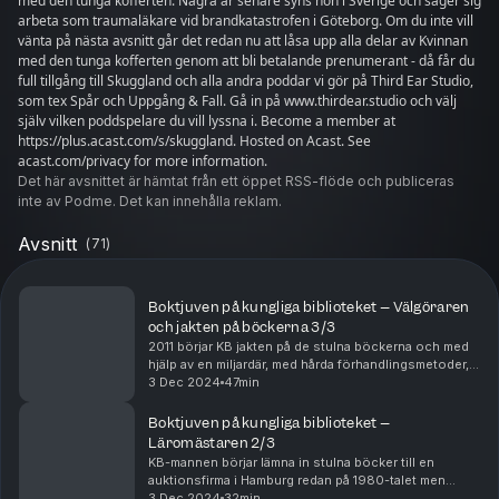
med den tunga kofferten. Några år senare syns hon i Sverige och säger sig
arbeta som traumaläkare vid brandkatastrofen i Göteborg. Om du inte vill
vänta på nästa avsnitt går det redan nu att låsa upp alla delar av Kvinnan
med den tunga kofferten genom att bli betalande prenumerant - då får du
full tillgång till Skuggland och alla andra poddar vi gör på Third Ear Studio,
som tex Spår och Uppgång & Fall. Gå in på www.thirdear.studio och välj
själv vilken poddspelare du vill lyssna i. Become a member at
https://plus.acast.com/s/skuggland. Hosted on Acast. See
acast.com/privacy for more information.
Det här avsnittet är hämtat från ett öppet RSS-flöde och publiceras
inte av Podme. Det kan innehålla reklam.
Avsnitt
(
71
)
Boktjuven på kungliga biblioteket – Välgöraren
och jakten på böckerna 3/3
2011 börjar KB jakten på de stulna böckerna och med
hjälp av en miljardär, med hårda förhandlingsmetoder,
får man tillbaka flera verk. Och än i dag pågår
3 Dec 2024
47min
detektivarbetet med att spåra och försöka få t...
Boktjuven på kungliga biblioteket –
Läromästaren 2/3
KB-mannen börjar lämna in stulna böcker till en
auktionsfirma i Hamburg redan på 1980-talet men
hävdar att han bara är kurir. Tjuven är en vän, en
3 Dec 2024
32min