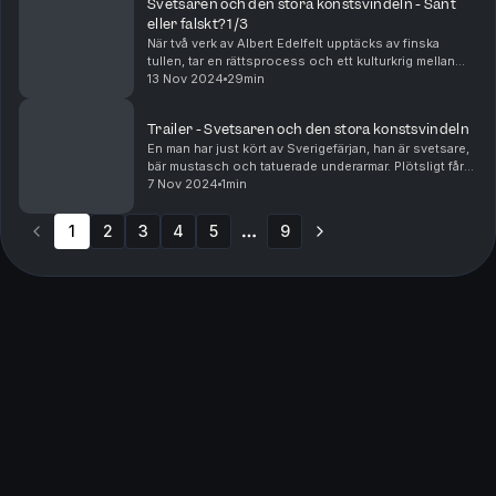
Svetsaren och den stora konstsvindeln - Sant
eller falskt? 1/3
När två verk av Albert Edelfelt upptäcks av finska
tullen, tar en rättsprocess och ett kulturkrig mellan
svenska och finska konstexperter sin början. Mitt i allt
13 Nov 2024
29min
står en svetsare som, i ett slag med d...
Trailer - Svetsaren och den stora konstsvindeln
En man har just kört av Sverigefärjan, han är svetsare,
bär mustasch och tatuerade underarmar. Plötsligt får
han syn på de finska tulltjänstemännen - han ser hur
7 Nov 2024
1min
de närmar sig bilen. Det är en kall ja...
1
2
3
4
5
9
More pages