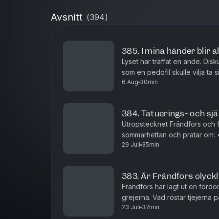
Avsnitt
(
394
)
385. I mina händer blir a
Lyset har träffat en ande. Disku
som en pedofil skulle vilja ta s
6 Aug
30min
Lyset tog en lugnande och en t
384. Tatuerings- och sjä
Utropstecknet Frändfors och f
sommarhettan och pratar om: •⁠ ⁠Frändfors alla sina tatueringar •⁠ ⁠Lysets sug
29 Juli
35min
efter tatuerade killar efter lån
383. Är Frändfors olyckl
Frändfors har lagt ut en förd
grejerna. Vad röstar tjejerna
23 Juli
37min
och vilken är den värsta sexst