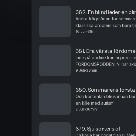
382. En blind leder en b
Andra frågelådan för sommaren
klassiska problem som bara tj
16 Juli
38min
tjejerna smakat på sig själva? S
381. Era värsta fördoma
Inne på podme kan ni precis 
FÖRDOMSPODDEN! Ni har skick
9 Juli
33min
på fördomar: Hur ofta går tjej
380. Sommarens första 
Och kontentan blev: innan barn
en kille med autism!
2 Juli
36min
379. Sju sorters öl
Lyskova har börjat träna!! Me