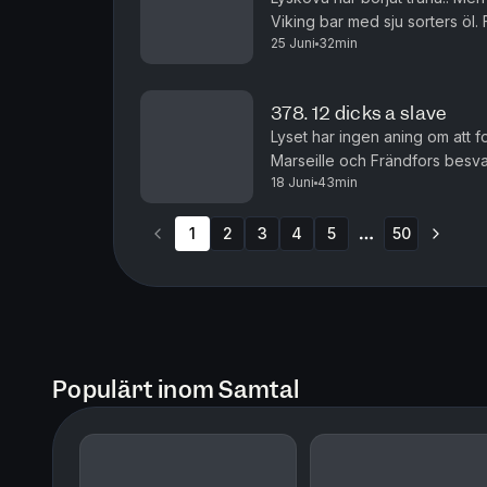
Viking bar med sju sorters öl. 
25 Juni
32min
efter midsommar, såpass att hon
378. 12 dicks a slave
Lyset har ingen aning om att f
Marseille och Frändfors besv
18 Juni
43min
längs barerna på Ringvägen fö
1
2
3
4
5
50
More pages
Populärt inom Samtal