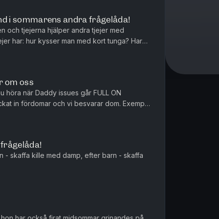
lind i sommarens andra frågelåda!
 och tjejerna hjälper andra tjejer med
ejer har: hur kysser man med kort tunga? Har
kaffa barn med sitt tioåri...
r om oss
nu höra när Daddy issues går FULL ON
at in fördomar och vi besvarar dom. Exempel
erna på toaletten och vad känner L...
frågelåda!
 - skaffa kille med damp, efter barn - skaffa
n hon har också firat midsommar grinandes på