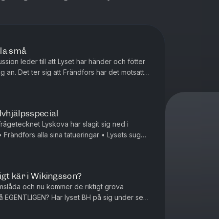
lla små
ssion leder till att Lyset har händer och fötter
ig an. Det ter sig att Frändfors har det motsatta.
hai-ma...
lvhjälpsspecial
rågetecknet Lyskova har slagit sig ned i
ga perioder av s...
igt kär i Wikingsson?
omslåda och nu kommer de riktigt grova
 på EGENTLIGEN? Har lyset BH på sig under sex
ällningen? Frändfors som fö...