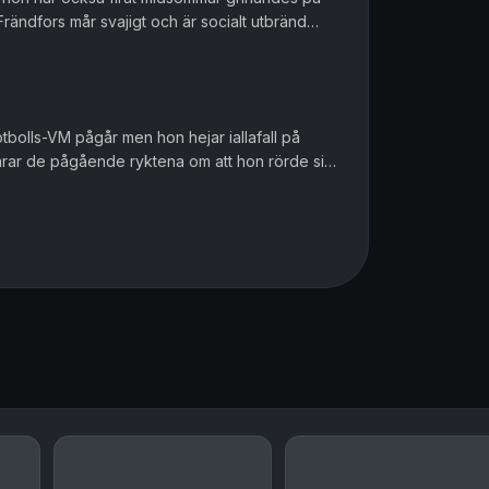
Frändfors mår svajigt och är socialt utbränd
 inte är talbar. De...
otbolls-VM pågår men hon hejar iallafall på
arar de pågående ryktena om att hon rörde sig
rra helgen. I september...