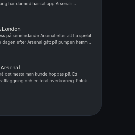
gäng har därmed hämtat upp Arsenals
avoriter till titeln. Men äv...
a London
ess på serieledande Arsenal efter att ha spelat
ge dagen efter Arsenal gått på pumpen hemma
 I bottenstriden lyc...
Arsenal
 på det mesta man kunde hoppas på. Ett
raffläggning och en total överkörning. Patrik
r om en guldklimp på sydkust...