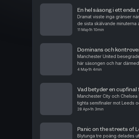
En hel säsong i ett end
Dramat visste inga gränser nä
de sista skälvande minuterna
11 Maj
1h 10min
titel inom räckhåll och för West
Dominans och kontrover
Manchester United besegrade 
här säsongen och har därmed 
4 Maj
1h 4min
säsongs Champions League. I b
Vad betyder en cupfinal 
Manchester City och Chelsea bo
tighta semifinaler mot Leeds 
28 Apr
1h 3min
Panic on the streets of 
Blytunga tre poäng delades ut t