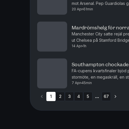
mot Arsenal. Pep Guardiolas 
20 Apr
51min
försprång och får nu anses som f
Mardrömshelg för norr
Manchester City satte rejäl pr
ut Chelsea på Stamford Brid
14 Apr
1h
mot ett inspirerat Bournemouth.
Southampton chockade 
FA-cupens kvartsfinaler bjöd
stormöte, en megaskräll, en st
7 Apr
45min
Syk och Frida Fagerlund prata
1
2
3
4
5
67
More pages