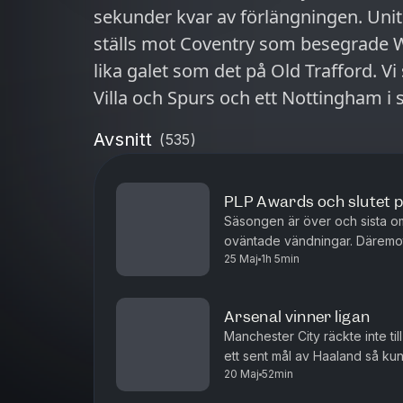
sekunder kvar av förlängningen. Unite
ställs mot Coventry som besegrade 
lika galet som det på Old Trafford. V
Villa och Spurs och ett Nottingham i
Avsnitt
(
535
)
PLP Awards och slutet p
Säsongen är över och sista o
oväntade vändningar. Däremot f
25 Maj
1h 5min
ut säsongens bästa elva, listar
Arsenal vinner ligan
Manchester City räckte inte t
ett sent mål av Haaland så kun
20 Maj
52min
omgång kvar. För ärkerivalen T