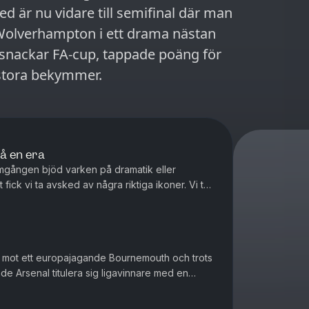
d är nu vidare till semifinal där man
Wolverhampton i ett drama nästan
i snackar FA-cup, tappade poäng för
 stora bekymmer.
å en era
mgången bjöd varken på dramatik eller
ick vi ta avsked av några riktiga ikoner. Vi tar
 bästa och sämsta värvni...
ill mot ett europajagande Bournemouth och trots
de Arsenal titulera sig ligavinnare med en
ottenham är verkligh...