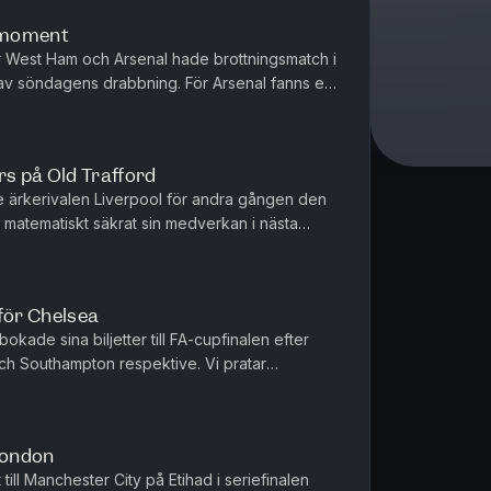
a moment
r West Ham och Arsenal hade brottningsmatch i
 av söndagens drabbning. För Arsenal fanns en
 Ham en strid för l...
s på Old Trafford
ärkerivalen Liverpool för andra gången den
matematiskt säkrat sin medverkan i nästa
otten tog Spurs en blytung trea...
för Chelsea
kade sina biljetter till FA-cupfinalen efter
och Southampton respektive. Vi pratar
tränarbyten och brist på ledargestalter å ena sidan och e...
London
ill Manchester City på Etihad i seriefinalen