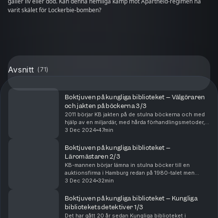
gäller liv eller död. Kan denna hemliga kamp mot Apartheid-regimen ha
varit skälet för Lockerbie-bomben?
Avsnitt
(
71
)
Boktjuven på kungliga biblioteket – Välgöraren
och jakten på böckerna 3/3
2011 börjar KB jakten på de stulna böckerna och med
hjälp av en miljardär, med hårda förhandlingsmetoder,
får man tillbaka flera verk. Och än i dag pågår
3 Dec 2024
47min
detektivarbetet med att spåra och försöka få t...
Boktjuven på kungliga biblioteket –
Läromästaren 2/3
KB-mannen börjar lämna in stulna böcker till en
auktionsfirma i Hamburg redan på 1980-talet men
hävdar att han bara är kurir. Tjuven är en vän, en
3 Dec 2024
32min
läromästare. – Hade inte dom träffats är det inte säk...
Boktjuven på kungliga biblioteket – Kungliga
bibliotekets detektiver 1/3
Det har gått 20 år sedan Kungliga biblioteket i