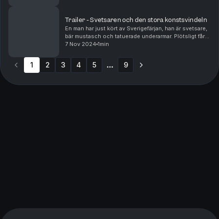
står en svetsare som, i ett slag med d...
Trailer - Svetsaren och den stora konstsvindeln
En man har just kört av Sverigefärjan, han är svetsare,
bär mustasch och tatuerade underarmar. Plötsligt får
han syn på de finska tulltjänstemännen - han ser hur
7 Nov 2024
1min
de närmar sig bilen. Det är en kall ja...
1
2
3
4
5
9
More pages