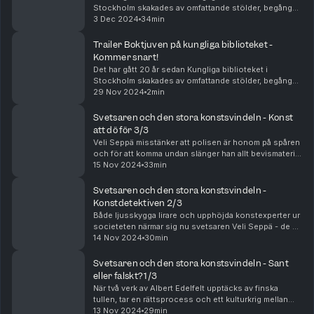
Stockholm skakades av omfattande stölder, begångna
av en person på insidan. KB-mannen stal under flera år
3 Dec 2024
34min
dyrbara böcker, innan han till slut tog sitt l...
Trailer Boktjuven på kungliga biblioteket -
Kommer snart!
Det har gått 20 år sedan Kungliga biblioteket i
Stockholm skakades av omfattande stölder, begångna
av en person på insidan. KB-mannen stal under flera år
29 Nov 2024
2min
dyrbara böcker, innan han till slut tog sitt l...
Svetsaren och den stora konstsvindeln - Konst
att dö för 3/3
Veli Seppä misstänker att polisen är honom på spåren
och för att komma undan slänger han allt bevismaterial
på tippen. Men den envisa poliskonstapeln Kimmo
15 Nov 2024
33min
Nokkonen har bestämt sig för att sätta stopp...
Svetsaren och den stora konstsvindeln -
Konstdetektiven 2/3
Både ljusskygga lirare och upphöjda konstexperter ur
societeten närmar sig nu svetsaren Veli Seppä - de är
alla intresserade av att göra stora pengar på hans
14 Nov 2024
30min
konst. Och i Helsingfors fortsätter en kon...
Svetsaren och den stora konstsvindeln - Sant
eller falskt? 1/3
När två verk av Albert Edelfelt upptäcks av finska
tullen, tar en rättsprocess och ett kulturkrig mellan
svenska och finska konstexperter sin början. Mitt i allt
13 Nov 2024
29min