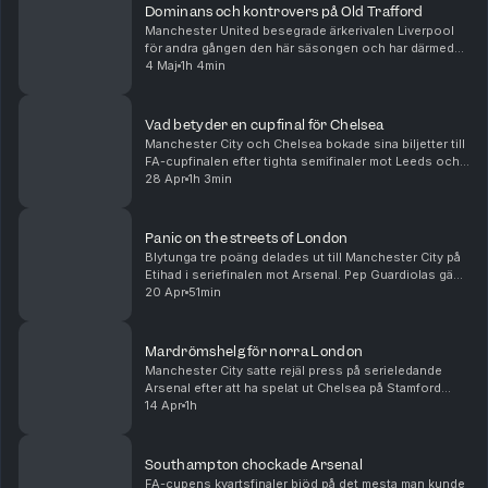
Dominans och kontrovers på Old Trafford
Manchester United besegrade ärkerivalen Liverpool
för andra gången den här säsongen och har därmed
matematiskt säkrat sin medverkan i nästa säsongs
4 Maj
1h 4min
Champions League. I botten tog Spurs en blytung
trea...
Vad betyder en cupfinal för Chelsea
Manchester City och Chelsea bokade sina biljetter till
FA-cupfinalen efter tighta semifinaler mot Leeds och
Southampton respektive. Vi pratar tränarbyten och
28 Apr
1h 3min
brist på ledargestalter å ena sidan och e...
Panic on the streets of London
Blytunga tre poäng delades ut till Manchester City på
Etihad i seriefinalen mot Arsenal. Pep Guardiolas gäng
har därmed hämtat upp Arsenals försprång och får nu
20 Apr
51min
anses som favoriter till titeln. Men äv...
Mardrömshelg för norra London
Manchester City satte rejäl press på serieledande
Arsenal efter att ha spelat ut Chelsea på Stamford
Bridge dagen efter Arsenal gått på pumpen hemma
14 Apr
1h
mot ett inspirerat Bournemouth. I bottenstriden lyc...
Southampton chockade Arsenal
FA-cupens kvartsfinaler bjöd på det mesta man kunde