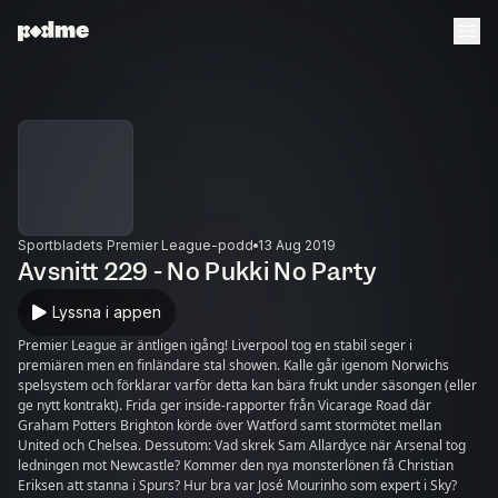
Sportbladets Premier League-podd
13 Aug 2019
Avsnitt 229 - No Pukki No Party
Lyssna i appen
Premier League är äntligen igång! Liverpool tog en stabil seger i
premiären men en finländare stal showen. Kalle går igenom Norwichs
spelsystem och förklarar varför detta kan bära frukt under säsongen (eller
ge nytt kontrakt). Frida ger inside-rapporter från Vicarage Road där
Graham Potters Brighton körde över Watford samt stormötet mellan
United och Chelsea. Dessutom: Vad skrek Sam Allardyce när Arsenal tog
ledningen mot Newcastle? Kommer den nya monsterlönen få Christian
Eriksen att stanna i Spurs? Hur bra var José Mourinho som expert i Sky?