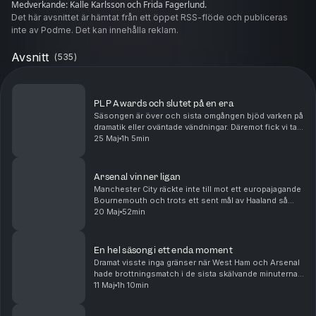
Medverkande: Kalle Karlsson och Frida Fagerlund.
Det här avsnittet är hämtat från ett öppet RSS-flöde och publiceras
inte av Podme. Det kan innehålla reklam.
Avsnitt
(
535
)
PLP Awards och slutet på en era
Säsongen är över och sista omgången bjöd varken på
dramatik eller oväntade vändningar. Däremot fick vi ta
avsked av några riktiga ikoner. Vi tar ut säsongens
25 Maj
1h 5min
bästa elva, listar bästa och sämsta värvni...
Arsenal vinner ligan
Manchester City räckte inte till mot ett europajagande
Bournemouth och trots ett sent mål av Haaland så
kunde Arsenal titulera sig ligavinnare med en omgång
20 Maj
52min
kvar. För ärkerivalen Tottenham är verkligh...
En hel säsong i ett enda moment
Dramat visste inga gränser när West Ham och Arsenal
hade brottningsmatch i de sista skälvande minuterna
av söndagens drabbning. För Arsenal fanns en titel
11 Maj
1h 10min
inom räckhåll och för West Ham en strid för l...