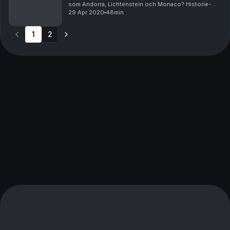
som Andorra, Lichtenstein och Monaco? Historie-
entusiasten Fredrik Timell tar dig med på en
29 Apr 2020
48min
hissnande berättelse där goter, hertigar, bedragare
oc...
1
2