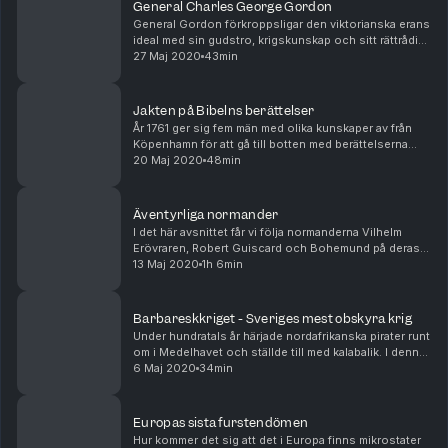
General Charles George Gordon
General Gordon förkroppsligar den viktorianska erans
ideal med sin gudstro, krigskunskap och sitt rättrådiga
sätt. Följ med världen över på hans äventyr som
27 Maj 2020
43min
sträcker sig från Kina till Sudan. Avsnitte...
Jakten på Bibelns berättelser
År 1761 ger sig fem män med olika kunskaper av från
Köpenhamn för att gå till botten med berättelserna
som återfanns i Gamla testamentet. Bara en av dem
20 Maj 2020
48min
ska återvända vid liv. Avsnittet produceras av ...
Äventyrliga normander
I det här avsnittet får vi följa normanderna Vilhelm
Erövraren, Robert Guiscard och Bohemund på deras
äventyr genom Europa. Avsnittet produceras av
13 Maj 2020
1h 6min
Fredrik Timell.
Barbareskkriget - Sveriges mest obskyra krig
Under hundratals år härjade nordafrikanska pirater runt
om i Medelhavet och ställde till med kalabalik. I denna
berättelse fylld av pirater, jänkare och tripolitaner tar
6 Maj 2020
34min
Fredrik Timell med oss till Sv...
Europas sista furstendömen
Hur kommer det sig att det i Europa finns mikrostater