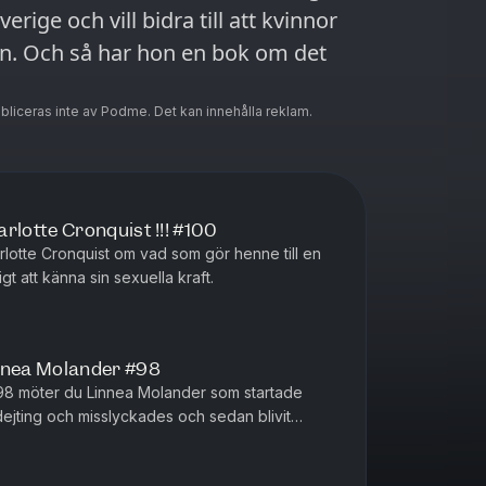
verige och vill bidra till att kvinnor
n. Och så har hon en bok om det
ubliceras inte av Podme. Det kan innehålla reklam.
lotte Cronquist !!! #100
harlotte Cronquist om vad som gör henne till en
igt att känna sin sexuella kraft.
nea Molander #98
98 möter du Linnea Molander som startade
ejting och misslyckades och sedan blivit
författare. Happy dejting, säge...