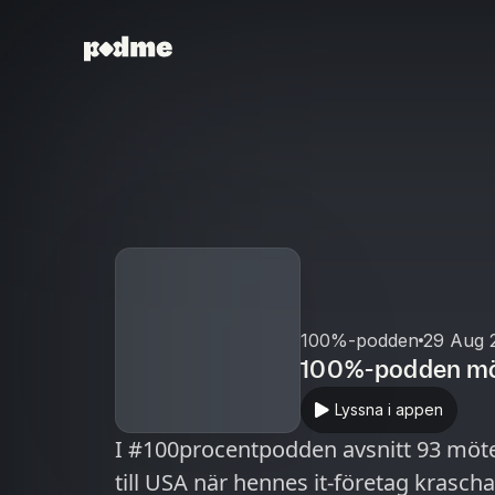
100%-podden
29 Aug 
100%-podden möt
Lyssna i appen
I #100procentpodden avsnitt 93 möter
till USA när hennes it-företag kras