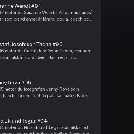
sanne Wendt #97
97 möter du Susanne Wendt i Vindarnas hus på
är som bland annat är lärare, doula, coach och
! Hur är det för e...
taf Josefsson Tadaa #96
 96 möter du Gustaf Josefsson Tadaa, mannen
 som älskar stora idéer. Han menar att
storia i teknologi - och det...
ny Rova #95
 95 möter du fotografen Jenny Rova som
händer bilden i det digitala samhället. Bilden
 i dag händer det att man ...
a Eklund Tegar #94
4 möter du Nina Eklund Tegar som älskar att
 romaner och som har flera på gång. Dessutom