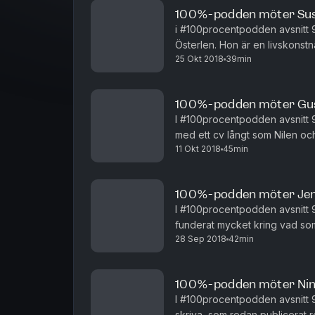
100%-podden möter Su
i #100procentpodden avsnitt 
Österlen. Hon är en livskonstn
25 Okt 2018
39min
visionär och som älskar att leva
100%-podden möter Gus
I #100procentpodden avsnitt
med ett cv långt som Nilen och
11 Okt 2018
45min
mänsklighetens historia är en hi
100%-podden möter Jen
I #100procentpodden avsnitt
funderat mycket kring vad som 
28 Sep 2018
42min
är som ett kollektivt minne och
100%-podden möter Nin
I #100procentpodden avsnitt 9
skriva, som redan publicerat