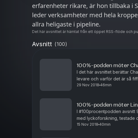
erfarenheter rikare, är hon tillbaka i S
leder verksamheter med hela kroppe
allra heligaste i pipeline.
Det här avsnittet är hämtat från ett öppet RSS-flöde och p
Avsnitt
(
100
)
100%-podden möter Char
I det här avsnittet berättar C
levare och varför det är så fiff
29 Nov 2018
46min
100%-podden möter Lin
I #100procentpodden avsnitt 
med lyckoforskning, testade d
15 Nov 2018
40min
framgångsrik dejtingcoach och 