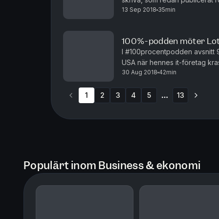
13 Sep 2018
35min
har hon nu startat bokförlaget
100%-podden möter Lott
I #100procentpodden avsnitt 93
USA när hennes it-företag kr
30 Aug 2018
42min
erfarenheter rikare, är hon tillb
1
2
3
4
5
13
More pages
Populärt inom Business & ekonomi