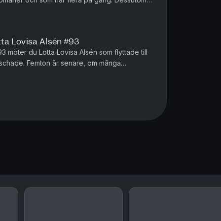
 Tegar och sköter det på...
a Lovisa Alsén #93
 möter du Lotta Lovisa Alsén som flyttade till
aschade. Femton år senare, om många
aka i Sverige och vill bid...