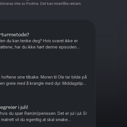
ubliceras inte av Podme. Det kan innehålla reklam.
orturmetode?
den du kan tenke deg? Hvis svaret ikke er
føttene, har du ikke hørt denne episoden
med gjær? Og hvor mange boksere t...
hoftene sine tilbake. Moren til Ole tar bilde på
reie med å krangle med dyr. Middagstips:
Lasagne, gjerne med hundre lag! produser...
reier i juli!
vis du spør Ram(m)penissen. Det er jul i jul. Er
strofe bli den kjendi...