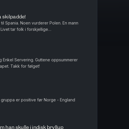
la skilpadde!
til Spania. Noen vurderer Polen. En mann
ivet tar folk i forskjellige
retninger.Middagstips: Shrimp on the barbie, mate! Produsert av Kat...
g Enkel Servering. Guttene oppsummerer
et. Takk for følget!
 gruppa er positive før Norge - England
 han skulle i indisk bryllup