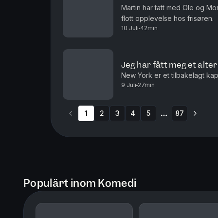
Martin har tatt med Ole og Mor
flott opplevelse hos frisøren.
10 Juli
42min
Jeg har fått meg et alte
New York er et tilbakelagt kapi
9 Juli
27min
1
2
3
4
5
87
More pages
Populärt inom Komedi