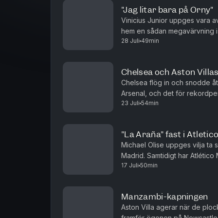
"Jag litar bara på Orny"
Vinicius Junior uppges vara a
hem en sådan megavärvning i 
28 Juli
49min
väg att värva Yan Diomande f
Chelsea och Aston Villa
Chelsea flög in och snodde å
Arsenal, och det för rekordpe
23 Juli
54min
flytta i motsatt riktning till Ast
"La Araña" fast i Atletic
Michael Olise uppges vilja ta 
Madrid. Samtidigt har Atlético 
17 Juli
50min
att flytta till Barcelona. Arsenal 
Manzambi-kapningen
Aston Villa agerar när de p
framför ögonen på Newcastle,