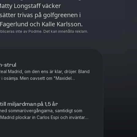
Matty Longstaff väcker
ätter trivas på golfgreenen i
Fagerlund och Kalle Karlsson.
ubliceras inte av Podme. Det kan innehålla reklam.
n-strul
eal Madrid, om den ens är klar, dröjer. Bland
r i osämja. Men oavsett om "Maxidel
så kan alla se att agenturen R...
ll miljardman på 1,5 år
 med sommarövergångarna, samtidigt som
 Madrid plockar in Carlos Espi och inväntar
 Men hur bra är egentligen denne...