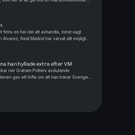
 från Villa till Manchester...
an
t finns en hel del att avhandla, minst sagt.
n Alvarez, Real Madrid har värvat allt möjligt
har slagit trans...
rna han hyllade extra efter VM
ackar ner Graham Potters avslutande
nen gav ett löfte om att han tränar Sverige
ta på det? Dessutom gav Potter ...