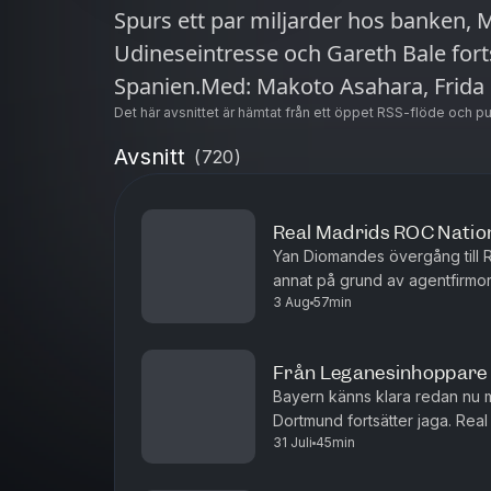
Spurs ett par miljarder hos banken, 
Udineseintresse och Gareth Bale forts
Spanien.Med: Makoto Asahara, Frida 
Det här avsnittet är hämtat från ett öppet RSS-flöde och p
Avsnitt
(
720
)
Real Madrids ROC Natio
Yan Diomandes övergång till R
annat på grund av agentfirmo
3 Aug
57min
Management" har rätt eller fel 
Från Leganesinhoppare ti
Bayern känns klara redan nu
Dortmund fortsätter jaga. Real
31 Juli
45min
både Yan Diomande och Rodri.