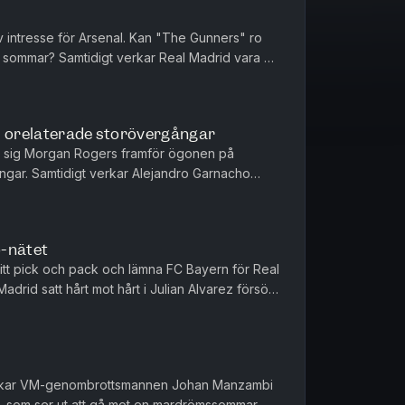
v intresse för Arsenal. Kan "The Gunners" ro
sommar? Samtidigt verkar Real Madrid vara på
ramför ögonen på PSG. Äve...
s orelaterade storövergångar
t sig Morgan Rogers framför ögonen på
ngar. Samtidigt verkar Alejandro Garnacho
on Villa, givetvis utan någon...
o-nätet
sitt pick och pack och lämna FC Bayern för Real
Madrid satt hårt mot hårt i Julian Alvarez försök
värvar...
lockar VM-genombrottsmannen Johan Manzambi
 som ser ut att gå mot en mardrömssommar.