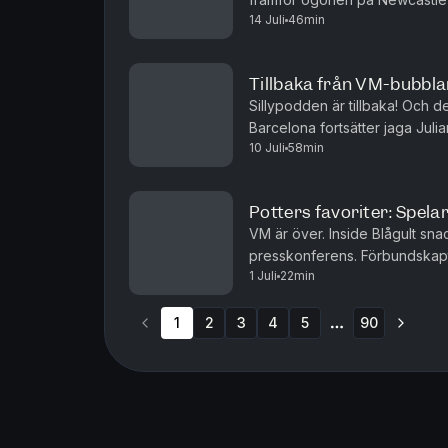
14 Juli
46min
Samtidigt flyttar Youri Tielemans
Tillbaka från VM-bubbl
Sillypodden är tillbaka! Och de
Barcelona fortsätter jaga Julia
10 Juli
58min
Mourinhokompatibelt och Spurs 
Potters favoriter: Spela
VM är över. Inside Blågult sn
presskonferens. Förbundskapte
1 Juli
22min
fram till EM 2028. Vågar man li
1
2
3
4
5
90
More pages