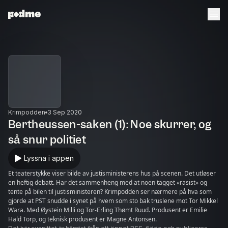
Krimpodden
3 Sep 2020
Bertheussen-saken (1): Noe skurrer, og
så snur politiet
Lyssna i appen
Et teaterstykke viser bilde av justisministerens hus på scenen. Det utløser
en heftig debatt. Har det sammenheng med at noen tagget «rasist» og
tente på bilen til justisministeren? Krimpodden ser nærmere på hva som
gjorde at PST snudde i synet på hvem som sto bak truslene mot Tor Mikkel
Wara. Med Øystein Milli og Tor-Erling Thømt Ruud. Produsent er Emilie
Hald Torp, og teknisk produsent er Magne Antonsen.