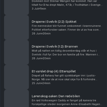
Dommen mot Steinar Wangen har kommet. Han var
tiltalt for å ha drept Malin, 47 år, i Trollhättan i Sverige i
september 2024. Det store spørsmålet i rettssaken
3 Juli
11min
var om han brukte en pute. Tor-Erling Thø...
Drapene i Svelvik (2:2): Sjokket
Fire mennesker blir funnet omkommet i brannruinene.
Politiet etterforsker saken. Finner de ut av hva som
har skjedd? Og hvorfor? Ansvarlig redaktør Gard
28 Juni
26min
Steiro
Drapene i Svelvik (1:2): Brannen
Midt på natten en tidlig desemberdag står et hus i
Svelvik i full fyr. Der bor en familie på fire. Mannen i
huset er brannmann. Hva har skjedd? Ansvarlig
28 Juni
20min
redaktør Gard Steiro
Et varslet drap (4): Etterspillet
Drapet på Rahavy har gitt sjokkbølger inn i justis-
Norge. Nå sier de at noe skal skje for å forhindre
lignende saker. Men kommer lovnadene til å bli fulgt
25 Juni
24min
opp? Krimkommentator Øystein Milli og Tor-Erl...
Lørenskog-saken: Den røde bilen
En rød Volkswagen Caddy er fanget på kamera tre
forskjellige steder morgenen Anne-Elisabeth Hagen