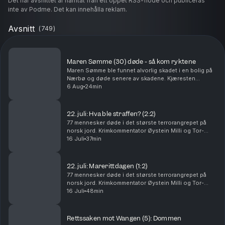
Det här avsnittet är hämtat från ett öppet RSS-flöde och publiceras
inte av Podme. Det kan innehålla reklam.
Avsnitt
(
749
)
Maren Sømme (30) døde - så kom ryktene
Maren Sømme ble funnet alvorlig skadet i en bolig på
Nærbø og døde senere av skadene. Kjæresten
hennes er siktet for drap, men nekter straffskyld. I
6 Aug
24min
denne episoden går Tor-Erling Thømt Ruud og
Øystein...
22. juli: Hva ble straffen? (2:2)
77 mennesker døde i det største terrorangrepet på
norsk jord. Krimkommentator Øystein Milli og Tor-
Erling Thømt Ruud går gjennom etterspillet av 22. juli i
16 Juli
37min
2011. Ansvarlig redaktør Gard Steiro
22. juli: Marerittdagen (1:2)
77 mennesker døde i det største terrorangrepet på
norsk jord. Krimkommentator Øystein Milli og Tor-
Erling Thømt Ruud går gjennom terrorhandlingene den
16 Juli
48min
22. juli i 2011 som har preget Norge siden. Ansva...
Rettssaken mot Wangen (5): Dommen