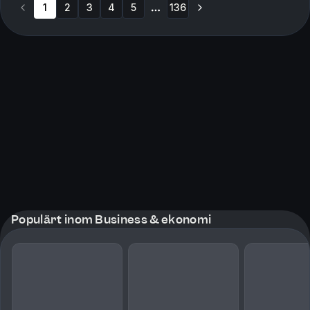
1
2
3
skatte...
4
5
136
More pages
Populärt inom Business & ekonomi