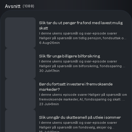
Avsnitt
(
1088
)
Slik tar du ut penger fra fond med lavest mulig
skatt
I denne ukens spørsmål og svar-episode svarer
Hallgeir på spørsmål om tidlig pensjon, fondsuttak og
langsiktig sparing. Du får blant annet høre om: Hvor
6 Aug
26min
mye du kan ta ut fra en stor fondsportefølje hv...
Slik får unge billigere bilforsikring
I denne ukens spørsmål og svar-episode svarer
Hallgeir på spørsmål om bilforsikring, fondssparing og
familieøkonomi. Du får blant annet høre om: Hvordan
30 Juli
17min
unge sjåfører kan få billigere bilforsikring – ...
Bør du fortsatt investere i fremvoksende
markeder?
I denne ukens episode svarer Hallgeir på spørsmål om
fremvoksende markeder, AI, fondssparing og skatt. Du
får blant annet høre om: • Hvorfor fremvoksende
23 Juli
9min
markeder fortsatt kan være en viktig del av en...
Slik unngår du skattesmell på utleie i sommer
I denne ukens spørsmål og svar-episode svarer
Hallgeir på spørsmål om fondsvalg, aksjer og