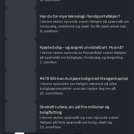
skatteregler for utleie. Du får blant annet høre om: •
16 Juli
10min
Hvorfor flerfaktorfond har hengt etter vanlige
indeksf...
Har du for mye teknologi i fondsporteføljen?
I denne ukens episode svarer Hallgeir på spørsmål om
fondsvalg, rentefond og skatt. Du får blant annet høre
om: • Hvordan du kan redusere teknologivekten i
9 Juli
8min
porteføljen når du allerede sparer i globale...
Kjøpte bolig – og angret umiddelbart. Hva nå?
I denne ukens episode av Pengerådet svarer Hallgeir
på spørsmål om boligkjøp, fondsvalg og langsiktig
sparing. Du får blant annet høre om: • Hva du bør gjøre
2 Juli
7min
dersom du kjøper bolig og raskt innser at ...
#478 Slik kan du kjøpe bolig med lite egenkapital
I denne episoden ser Hallgeir nærmere på ulike
boligkjøpsmodeller som kan hjelpe deg inn på
boligmarkedet selv om egenkapitalen er liten – eller
25 Juni
39min
mangler helt. Du får blant annet høre om: • Hvordan
del...
Skattefri utleie, arv på fire millioner og
boligflytting
I denne ukens spørsmål og svar-episode svarer
Hallgeir på flere spørsmål om bolig, skatt og
investeringer. Du får blant annet høre om: • Når utleie
23 Juni
11min
av den andre delen av en tomannsbolig kan bli