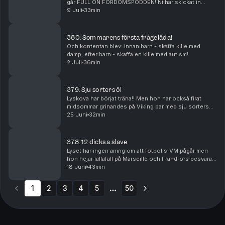
går FULL ON FÖRDOMSPODDEN! Ni har skickat in
fördomar och vi besvarar dom. Exempel på fördomar:
9 Juli
33min
Hur ofta går tjejerna på toaletten och vad känner L...
380. Sommarens första frågelåda!
Och kontentan blev: innan barn - skaffa kille med
damp, efter barn - skaffa en kille med autism!
2 Juli
36min
379. Sju sorters öl
Lyskova har börjat träna!! Men hon har också firat
midsommar grinandes på Viking bar med sju sorters
öl. Frändfors mår svajigt och är socialt utbränd efter
25 Juni
32min
midsommar, såpass att hon inte är talbar. De...
378. 12 dicks a slave
Lyset har ingen aning om att fotbolls-VM pågår men
hon hejar iallafall på Marseille och Frändfors besvarar
de pågående ryktena om att hon rörde sig längs
18 Juni
43min
barerna på Ringvägen förra helgen. I september...
1
2
3
4
5
50
More pages