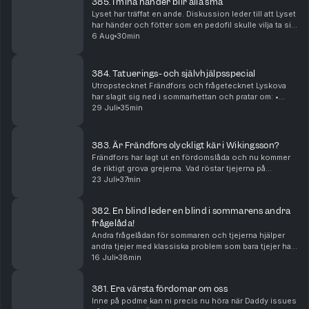
385. I mina händer blir alla små
Lyset har träffat en ande. Diskussion leder till att Lyset
har händer och fötter som en pedofil skulle vilja ta sig
an. Det ter sig att Frändfors har det motsatta. Lyset
6 Aug
30min
tog en lugnande och en thai-ma...
384. Tatuerings- och självhjälpsspecial
Utropstecknet Frändfors och frågetecknet Lyskova
har slagit sig ned i sommarhettan och pratar om: •⁠
⁠Frändfors alla sina tatueringar •⁠ ⁠Lysets sug efter
29 Juli
35min
tatuerade killar efter långa perioder av s...
383. Är Frändfors olyckligt kär i Wikingsson?
Frändfors har lagt ut en fördomslåda och nu kommer
de riktigt grova grejerna. Vad röstar tjejerna på
EGENTLIGEN? Har lyset BH på sig under sex och
23 Juli
37min
vilken är den värsta sexställningen? Frändfors som
fö...
382. En blind leder en blind i sommarens andra
frågelåda!
Andra frågelådan för sommaren och tjejerna hjälper
andra tjejer med klassiska problem som bara tjejer har:
hur kysser man med kort tunga? Har tjejerna smakat på
16 Juli
38min
sig själva? Skaffa barn med sitt tioåri...
381. Era värsta fördomar om oss
Inne på podme kan ni precis nu höra när Daddy issues