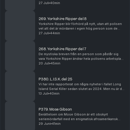
broderas ut, och familjen får dessutom besök av
27 Juli
40min
dottern till en annan ökänd seriemördare. Ma...
269. Yorkshire Ripper del 8
Yorkshire Ripper blir förhörd på nytt, utan att polisen
vet att det är mördaren i egen hög person som de
pratar med. Utredningens interna byråkrati försvagar
27 Juli
44min
polisens chans att komma närmre en lösning...
268. Yorkshire Ripper del 7
De mystiska breven från en person som påstår sig
vara Yorkshire Ripper ändrar hela polisens arbetsplan.
Utredningens koncentration läggs nu på staden
20 Juli
45min
Sunderland i grevskapet Tyne and Wear i nordöstra ...
P380. L.I.S.K. del 25
Vi har inte rapporterat om några nyheter i fallet Long
Island Serial Killer sedan slutet av 2024. Men nu är det
hög tid att återuppta det arbetet. I detta avsnitt
13 Juli
40min
kommer du få höra den stora nyheten o...
P379. Mose Gibson
Berättelsen om Mose Gibson är ett obskyrt
seriemördarfall med en enigmatisk afroamerikansk
huvudperson, vars skuldfråga idag är omtvistad. Detta
29 Juni
41min
är en brottshistoria i ett kompromissat Jim Crow-USA,