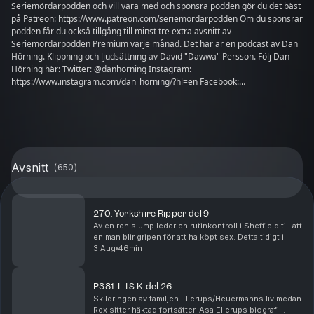
Seriemördarpodden och vill vara med och sponsra podden gör du det bäst
på Patreon: https://www.patreon.com/seriemordarpodden Om du sponsrar
podden får du också tillgång till minst tre extra avsnitt av
Seriemördarpodden Premium varje månad. Det här är en podcast av Dan
Hörning. Klippning och ljudsättning av David "Dawwa" Persson. Följ Dan
Hörning här: Twitter: @danhorning Instagram:
https://www.instagram.com/dan_horning/?hl=en Facebook:
https://www.facebook.com/danhorningofficiell/ Youtube:
https://www.youtube.com/channel/UCV2Qb7SmL9mejE5RCv1chwg Ett
poddtips: Dan Hörning gör en nördpodd med Anna Erlandsson. De har
precis börjat en lång serie om Harry Potter på minst 14 avsnitt. Lyssna på
Hard Nerd Cafe här: https://play.acast.com/s/nerd Ett till poddtips: Om du
gillar Seriemördarpodden gillar du förmodligen Massmördarpodden. Finns
Avsnitt
(
650
)
på podme.com. Länk: https://podme.com/massmordarpodden
Massmördarpodden kostar 19kr/månad. Första månaden är gratis.
270. Yorkshire Ripper del 9
Av en ren slump leder en rutinkontroll i Sheffield till att
en man blir gripen för att ha köpt sex. Detta tidigt i
januari, 1981. Det visar sig dock att omständigheterna
3 Aug
46min
är märkligare än vanligt. Mann...
P381. L.I.S.K. del 26
Skildringen av familjen Ellerups/Heuermanns liv medan
Rex sitter häktad fortsätter. Asa Ellerups biografi