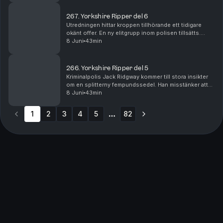
d...
267. Yorkshire Ripper del 6
Utredningen hittar kroppen tillhörande ett tidigare
okänt offer. En ny elitgrupp inom polisen tillsätts.
Därefter faller ytterligare en ung kvinna offer för
8 Juni
43min
seriemördaren, denna gång i staden Halifax....
266. Yorkshire Ripper del 5
Kriminalpolis Jack Ridgway kommer till stora insikter
om en splitterny fempundssedel. Han misstänker att
den möjligtvis kan leda den nu grevskapsomfattande
8 Juni
43min
utredningen till mördaren, och en mycket kom...
1
2
3
4
5
82
More pages