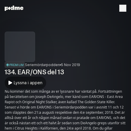
Seriemördarpodden
5 Nov 2019
PREMIUM
134. EAR/ONS del 13
Lyssna i appen
Nu kommer det som många av er lyssnare har väntat på. Fortsättningen
på berättelsen om Joseph DeAngelo, mer känd som EAR/ONS - East Area
Rapist och Original Night Stalker, även kallad The Golden State Killer.
Senast vi hörde om EAR/ONS i Seriemördarpodden var i avsnitt 11 och 12
som släpptes den 21:a augusti respektive den 4:e september, 2018. Det är
alltså över ett år och någon månad sedan vi pratade om EAR/ONS, och det
är också nästan ett och ett halvt år sedan som DeAngelo greps utanför sitt
hem i Citrus Heights i Kalifornien, den 24:e april 2018. Om du gillar