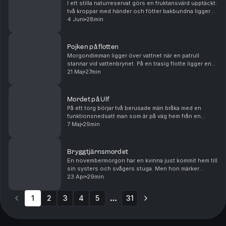
I ett stilla naturreservat görs en fruktansvärd upptäckt:
två kroppar med händer och fötter bakbundna ligger
övergivna bland träden. De har blivit brutalt mördade
4 Juni
28min
och har tortyrliknande skador. Polise...
Pojken på flotten
Morgondimman ligger över vattnet när en patrull
stannar vid vattenbrynet. På en trasig flotte ligger en
död pojke. Bara hundra meter bort ligger en övergiven
21 Maj
27min
stuga, känd som ett tillhåll dit barn bruk...
Mordet på Ulf
På ett torg börjar två berusade män bråka med en
funktionsnedsatt man som är på väg hem från en
restaurang. Det finns flera människor i närheten, men
7 Maj
29min
ingen vågar gripa in. Plötsligt ropar ena gärnings...
Bryggtjärnsmordet
En novembermorgon har en kvinna just kommit hem till
sin systers och svågers stuga. Men hon märker
snabbt att något fruktansvärt har hänt: på golvet ligger
23 Apr
29min
makarna blodiga. De är döda. Bland byborna s...
1
2
3
4
5
31
More pages