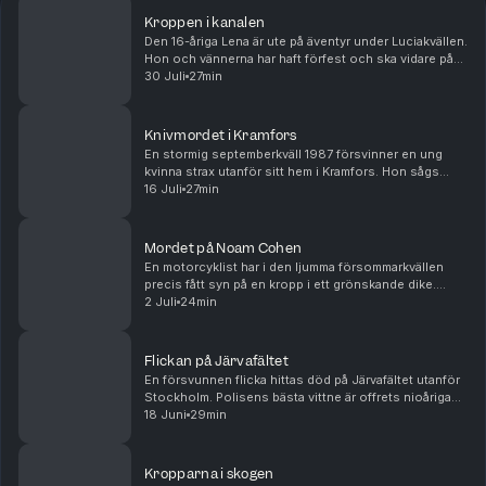
Kroppen i kanalen
Den 16-åriga Lena är ute på äventyr under Luciakvällen.
Hon och vännerna har haft förfest och ska vidare på
klubb. Men Lena kommer aldrig fram. Det hela avskrivs
30 Juli
27min
först som en olycka. Men när en annan ...
Knivmordet i Kramfors
En stormig septemberkväll 1987 försvinner en ung
kvinna strax utanför sitt hem i Kramfors. Hon sågs
senast när hon rastade sin hund. Dagen efter görs en
16 Juli
27min
förfärlig upptäckt som skakar staden i grunden ...
Mordet på Noam Cohen
En motorcyklist har i den ljumma försommarkvällen
precis fått syn på en kropp i ett grönskande dike.
Kroppen ligger i en märklig position, och rör sig inte
2 Juli
24min
när han ropar. Bredvid den ligger en blodig ...
Flickan på Järvafältet
En försvunnen flicka hittas död på Järvafältet utanför
Stockholm. Polisens bästa vittne är offrets nioåriga
lekkamrat och misstankarna pekar i en mycket ovanlig
18 Juni
29min
riktning. Men problemet är att polisen ...
Kropparna i skogen