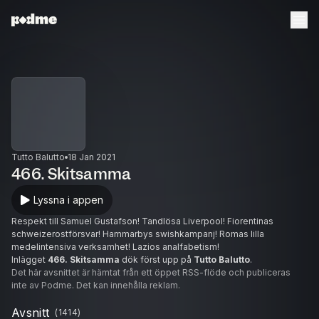
Tutto Balutto
18 Jan 2021
466. Skitsamma
Lyssna i appen
Respekt till Samuel Gustafson! Tandlösa Liverpool! Fiorentinas
schweizerostförsvar! Hammarbys swishkampanj! Romas lilla
medelintensiva verksamhet! Lazios analfabetism!
Inlägget
466. Skitsamma
dök först upp på
Tutto Balutto
.
Det här avsnittet är hämtat från ett öppet RSS-flöde och publiceras
inte av Podme. Det kan innehålla reklam.
Avsnitt
(
1414
)