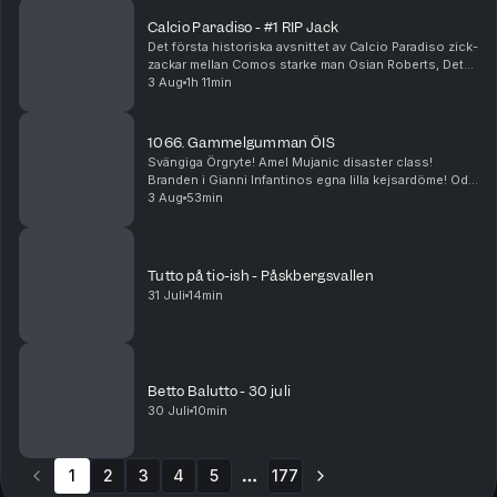
Calcio Paradiso - #1 RIP Jack
Det första historiska avsnittet av Calcio Paradiso zick-
zackar mellan Comos starke man Osian Roberts, Det
Nya Juve, Leaos ickebefintliga dragningskraft,
3 Aug
1h 11min
Gasperinis påtryckningar och Gauccis ritorno i ...
1066. Gammelgumman ÖIS
Svängiga Örgryte! Amel Mujanic disaster class!
Branden i Gianni Infantinos egna lilla kejsardöme! Ode
till Franco Baresi!
3 Aug
53min
Tutto på tio-ish - Påskbergsvallen
31 Juli
14min
Betto Balutto - 30 juli
30 Juli
10min
1
2
3
4
5
177