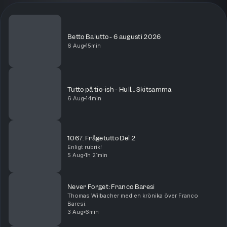
Betto Balutto - 6 augusti 2026
6 Aug
15min
Tutto på tio-ish - Hull... Skitsamma
6 Aug
14min
1067. Frågetutto Del 2
Enligt rubrik!
5 Aug
1h 21min
Never Forget: Franco Baresi
Thomas Wilbacher med en krönika över Franco
Baresi.
3 Aug
6min