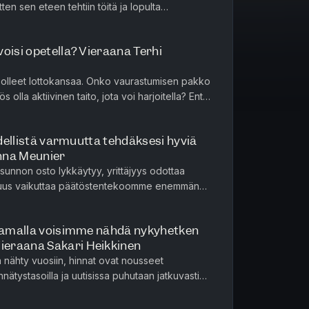
tten sen eteen tehtiin töitä ja lopulta
isoihin käänteisiin liitty...
oisi opetella? Vieraana Terhi
i olleet lottokansaa. Onko vaurastumisen pakko
s olla aktiivinen taito, jota voi harjoitella? Entä
alla on...
ydellistä varmuutta tehdäksesi hyviä
nna Meunier
 asunnon osto lykkäytyy, yrittäjyys odottaa
uus vaikuttaa päätöstentekoomme enemmän
oi naamioitua järkevyydeksi t...
laamalla voisimme nähdä nykyhetken
eraana Sakari Heikkinen
 nähty vuosiin, hinnat ovat nousseet
nätystasoilla ja uutisissa puhutaan jatkuvasti
en velkaantumisesta. Mutt...