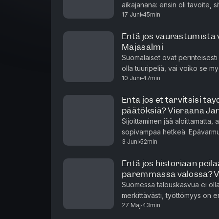
aikajanana: ensin oli tavoite, si
17 Juni
45min
saavutettiin se. Todellisuudessa 
Entä jos vaurastumista v
Majasalmi
Suomalaiset ovat perinteisest
olla tuuripeliä, vai voiko se myö
10 Juni
47min
mikä merkitys omalla ajattelutav
Entä jos et tarvitsisi tä
päätöksiä? Vieraana Ja
Sijoittaminen jää aloittamatta,
sopivampaa hetkeä. Epävarm
3 Juni
52min
kuin usein huomaamme – ja se v
Entä jos historiaan pei
paremmassa valossa? Vi
Suomessa talouskasvua ei olla
merkittävästi, työttömyys on en
27 Maj
43min
globaaleista kriiseistä ja Suom