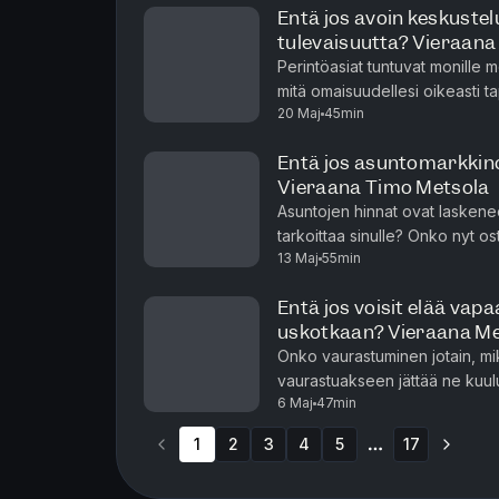
Entä jos avoin keskustel
tulevaisuutta? Vieraana
Perintöasiat tuntuvat monille mo
mitä omaisuudellesi oikeasti t
20 Maj
45min
Kivipellon ja Toni Lähteen vie
Entä jos asuntomarkkino
Vieraana Timo Metsola
Asuntojen hinnat ovat laskene
tarkoittaa sinulle? Onko nyt ost
13 Maj
55min
odottaa parempaa hetkeä? Entä 
Entä jos voisit elää va
uskotkaan? Vieraana 
Onko vaurastuminen jotain, mik
vaurastuakseen jättää ne kuulu
6 Maj
47min
lopulta aivan toisenlaiset päät
1
2
3
4
5
17
More pages