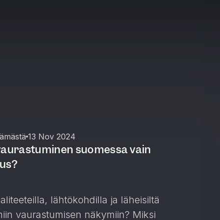
lämästä
13 Nov 2024
 vaurastuminen suomessa vain
eus?
liteeteilla, lähtökohdilla ja läheisiltä
omiin vaurastumisen näkymiin? Miksi