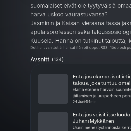
suomalaiset eivät ole tyytyväisiä omaa
harva uskoo vaurastuvansa?
Jasminin ja Kaisan vieraana tässä jak
apulaisprofessori sekä taloussosiolog
Kuusela. Hanna on tutkinut taloutta, 
Det här avsnittet är hämtat från ett öppet RSS-flöde och p
välisiä suhteita nykysuomessa sekä er
Hän on kirjoittanut yhdessä Anu Kanto
Avsnitt
(
134
)
Suomen rikkain promille.
Hanna avaa jaksossa, miten ja miksi v
Entä jos elämän isot irt
talous, joka tuntuu omal
kulttuureissa. Jaksossa keskustellaan 
Elämä etenee harvoin suunnite
vaurastumiseen ja rahaan liittyvissä a
jättäminen ja uusperheen peru
ikäluokkien välillä. Hanna paljastaa m
24 Juni
54min
Entä jos juuri näissä käänneko
ja vaurastumista eniten.
Entä jos voisit itse luod
Kuinka tasa-arvo toteutuu Suomessa
Juhani Mykkänen
onko kaikilla suomalaisilla aidosti sa
Usein menestystarinoista kerr