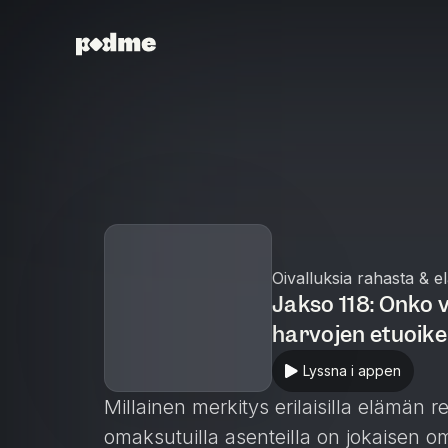
Oivalluksia rahasta & e
Jakso 118: Onko
harvojen etuoik
Lyssna i appen
Millainen merkitys erilaisilla elämän rea
omaksutuilla asenteilla on jokaisen 