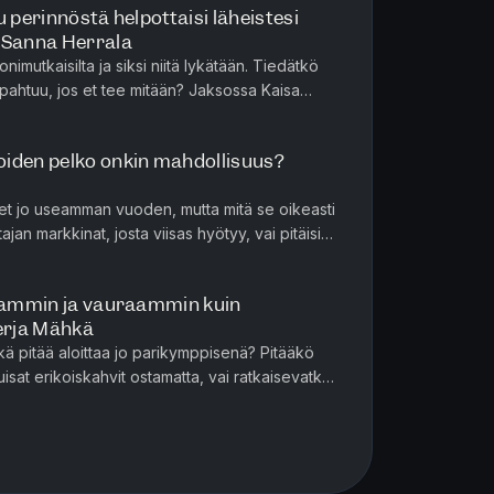
u perinnöstä helpottaisi läheistesi
 Sanna Herrala
nimutkaisilta ja siksi niitä lykätään. Tiedätkö
apahtuu, jos et tee mitään? Jaksossa Kaisa
raana on Danske B...
iden pelko onkin mahdollisuus?
et jo useamman vuoden, mutta mitä se oikeasti
ajan markkinat, josta viisas hyötyy, vai pitäisikö
jos ostit hu...
paammin ja vauraammin kuin
Merja Mähkä
ä pitää aloittaa jo parikymppisenä? Pitääkö
isat erikoiskahvit ostamatta, vai ratkaisevatko
ökset? Entä kuink...