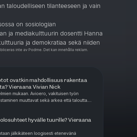
n taloudelliseen tilanteeseen ja vain
sossa on sosiologian
ian ja mediakulttuurin dosentti Hanna
kulttuuria ja demokratiaa sekä niiden
ubliceras inte av Podme. Det kan innehålla reklam.
ityisesti suomalaisten vaurautta.
lan kanssa kirjan Huipputuloiset -
aurastumisen kulttuuri eroaa eri
iotot ovatkin mahdollisuus rakentaa
ta? Vieraana Vivian Nick
myös siitä, millaisia eroja
lmien mukaan. Avioero, vakituisen työn
senteissa on havaittavissa eri
staminen muuttavat sekä arkea että taloutta.
yös, ketkä ihmiset ajattelevat rahaa
hdissa piilee myös mahdollis...
a olosuhteet hyvälle tuurille? Vieraana
 vaurastumisen näkökulmasta? Entä
mat mahdollisuudet rikastua?
otaan jälkikäteen loogisesti etenevänä