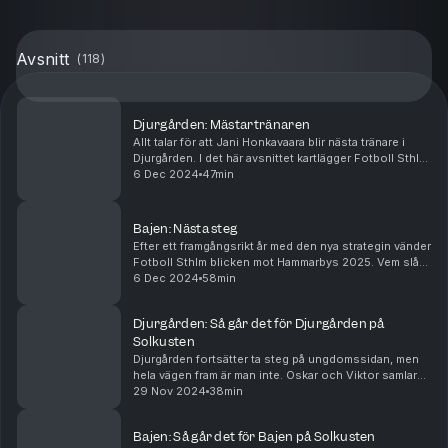
Avsnitt
(
118
)
Djurgården: Mästartränaren
Allt talar för att Jani Honkavaara blir nästa tränare i
Djurgården. I det här avsnittet kartlägger Fotboll Sthlm
mannen som lett Kups till ligaguld två gånger om och
6 Dec 2024
47min
resonerar kring varför vi tror han...
Bajen: Nästa steg
Efter ett framgångsrikt år med den nya strategin vänder
Fotboll Sthlm blicken mot Hammarbys 2025. Vem slår
igenom? Vem revanscherar sig? Hur går det i Europa?
6 Dec 2024
58min
Dessutom dissekerar vi vad som ser ut att...
Djurgården: Så går det för Djurgården på
Solkusten
Djurgården fortsätter ta steg på ungdomssidan, men
hela vägen fram är man inte. Oskar och Viktor samlar
intrycket från fem dagar av att följa DIF:s P19.
29 Nov 2024
38min
Bajen: Så går det för Bajen på Solkusten