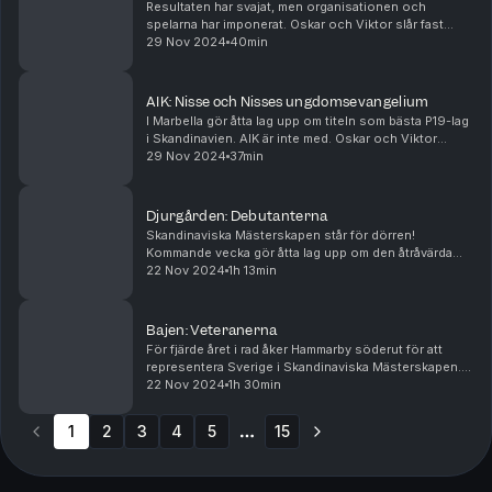
Resultaten har svajat, men organisationen och
spelarna har imponerat. Oskar och Viktor slår fast
varför Hammarby tycks vara Stockholms just nu bästa
29 Nov 2024
40min
akademi.
AIK: Nisse och Nisses ungdomsevangelium
I Marbella gör åtta lag upp om titeln som bästa P19-lag
i Skandinavien. AIK är inte med. Oskar och Viktor
försöker reda ut varför.
29 Nov 2024
37min
Djurgården: Debutanterna
Skandinaviska Mästerskapen står för dörren!
Kommande vecka gör åtta lag upp om den åtråvärda
titeln som Sveriges bästa P19-lag och för första
22 Nov 2024
1h 13min
gången är Djurgården är en av Sveriges
representanter. Fot...
Bajen: Veteranerna
För fjärde året i rad åker Hammarby söderut för att
representera Sverige i Skandinaviska Mästerskapen.
Fotboll Sthlm går igenom Bajentruppen spelare för
22 Nov 2024
1h 30min
spelare och spår i Bajens chanser att ro hem he...
1
2
3
4
5
15
More pages