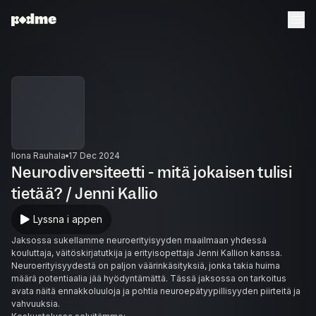
Ilona Rauhala
17 Dec 2024
Neurodiversiteetti - mitä jokaisen tulisi
tietää? / Jenni Kallio
Lyssna i appen
Jaksossa sukellamme neuroerityisyyden maailmaan yhdessä
kouluttaja, väitöskirjatutkija ja erityisopettaja Jenni Kallion kanssa.
Neuroerityisyydestä on paljon väärinkäsityksiä, jonka takia huima
määrä potentiaalia jää hyödyntämättä. Tässä jaksossa on tarkoitus
avata näitä ennakkoluuloja ja pohtia neuroepätyypillisyyden piirteitä ja
vahvuuksia.