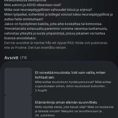
Keskustelussa selvitämme:
Mitä autismi ja ADHD oikeastaan ovat?
Mitkä ovat neuroepätyypillisten vahvuudet töissä ja arjessa?
Miten työpaikat, esihenkilöt ja kollegat voisivat tukea neuroepätyypillisiä ja
auttaa heitä onnistumaan?
Jakso on hyödyllinen kaikilla, joita aihe koskettaa tai kiinnostaa.
Ymmärtämällä erilaisuutta paremmin voimme rakentaa luottamusta,
vahvistaa yhteyttä ja luoda ympäristöjä, joissa jokainen voi tuntea
itsensä arvostetuksi.
Det här avsnittet är hämtat från ett öppet RSS-flöde och publiceras
inte av Podme. Det kan innehålla reklam.
Avsnitt
(
73
)
Et voi estää muutosta. Voit vain valita, miten
kohtaat sen.
Mikä auttaa muutoksen hyväksymisessä? Mikä auttaa
sopeutumaan siihen, mihin muutokset kulloinkin
haastavat? Muutosten kohtaaminen koskettaa aina!
2 Aug
1h
Myös itse valitut muutokset voivat olla pelottavia, jä...
Elämänkirja: oman elämän suunnittelu
Miltä näyttää elämä, jota haluat elää? Mikä on keskeistä
ja tärkeää sinulle? Näkyykö se tavoitteissasi ja
jatkuvassa tekemisessäsi? Tässä sisällössä käymme
26 Juli
59min