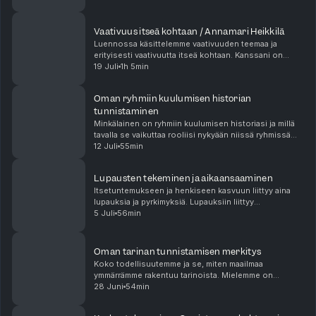
läpi omien prioriteettien tunnistamista ja o...
Vaativuus itseä kohtaan / Annamari Heikkilä
Luennossa käsittelemme vaativuuden teemaa ja
erityisesti vaativuutta itseä kohtaan. Kanssani on
keskustelemassa psykologi, psykoterapeutti, FT
19 Juli
1h 5min
Annamari Heikkilä. Vaativuus on sisäinen orjapiiskuri,
jo...
Oman ryhmiin kuulumisen historian
tunnistaminen
Minkälainen on ryhmiin kuulumisen historiasi ja millä
tavalla se vaikuttaa rooliisi nykyään niissä ryhmissä
mihin kuulut? Millainen on roolisi töissä, perheen ja
12 Juli
55min
ystävien kanssa, entä harrastuspiireis...
Lupausten tekeminen ja aikaansaaminen
Itsetuntemukseen ja henkiseen kasvuun liittyy aina
lupauksia ja pyrkimyksiä. Lupauksiin liittyy
tavoitteellisuutta, mutta myös vastuunoton vaikeutta
5 Juli
56min
ja toisaalta myös häpeää, jos epäonnistuu lupauksis...
Oman tarinan tunnistamisen merkitys
Koko todellisuutemme ja se, miten maailmaa
ymmärrämme rakentuu tarinoista. Mielemme on
luontaisesti tarinallinen. Tarinat auttavat jäsentämään
28 Juni
54min
elämän tapahtumia – lapset ovat tästä erityisen hyvä
esim...