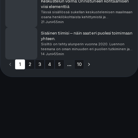
Keskustelun voima: Onnistuneen kohtaamisen
viisi elementtiä
Tässä sisällössä sukellan keskustelemisen maailmaan
osana henkilökohtaista kehittymistä ja
kasvua.Keskustellaan ajattelukumppaneiden
21 Juni
55min
verkoston tunnistamisesta, rakentamisesta ja
hyödyntämisestä. Sen j...
Sisäinen tiimisi – näin saat eri puolesi toimimaan
yhteen.
Sislltö on tehty alunperin vuonna 2020. Luennon
teemana on oman minuuden eri puolien tutkiminen ja
tarkasteleminen. Psykologiassa on jo pitkään
14 Juni
55min
ymmärretty, että meillä ei ole vain yhtä minuutta, vaan ...
1
2
3
4
5
10
More pages