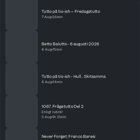
Tutto på tio-ish – Fredagstutto
7 Aug
26min
Betto Balutto - 6 augusti 2026
6 Aug
15min
Tutto på tio-ish - Hull... Skitsamma
6 Aug
14min
1067. Frågetutto Del 2
Enligt rubrik!
5 Aug
1h 21min
Never Forget: Franco Baresi