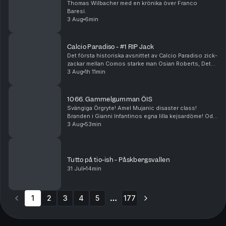
Thomas Wilbacher med en krönika över Franco
Baresi.
3 Aug
6min
Calcio Paradiso - #1 RIP Jack
Det första historiska avsnittet av Calcio Paradiso zick-
zackar mellan Comos starke man Osian Roberts, Det
Nya Juve, Leaos ickebefintliga dragningskraft,
3 Aug
1h 11min
Gasperinis påtryckningar och Gauccis ritorno i ...
1066. Gammelgumman ÖIS
Svängiga Örgryte! Amel Mujanic disaster class!
Branden i Gianni Infantinos egna lilla kejsardöme! Ode
till Franco Baresi!
3 Aug
53min
Tutto på tio-ish - Påskbergsvallen
31 Juli
14min
1
2
3
4
5
177
More pages