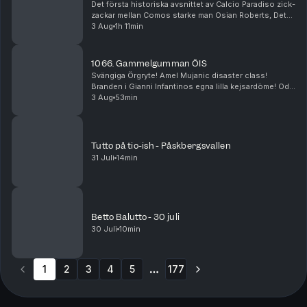
Det första historiska avsnittet av Calcio Paradiso zick-
zackar mellan Comos starke man Osian Roberts, Det
Nya Juve, Leaos ickebefintliga dragningskraft,
3 Aug
1h 11min
Gasperinis påtryckningar och Gauccis ritorno i ...
1066. Gammelgumman ÖIS
Svängiga Örgryte! Amel Mujanic disaster class!
Branden i Gianni Infantinos egna lilla kejsardöme! Ode
till Franco Baresi!
3 Aug
53min
Tutto på tio-ish - Påskbergsvallen
31 Juli
14min
Betto Balutto - 30 juli
30 Juli
10min
1
2
3
4
5
177
More pages