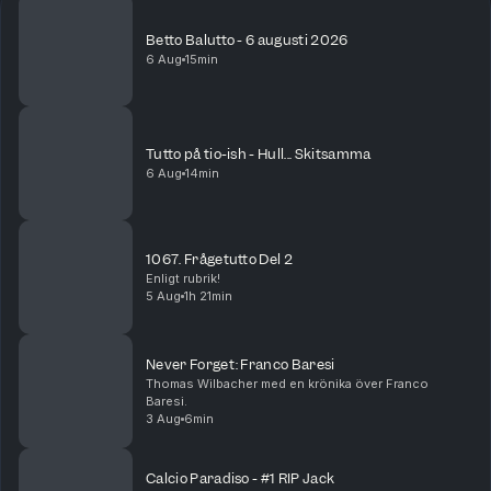
Betto Balutto - 6 augusti 2026
6 Aug
15min
Tutto på tio-ish - Hull... Skitsamma
6 Aug
14min
1067. Frågetutto Del 2
Enligt rubrik!
5 Aug
1h 21min
Never Forget: Franco Baresi
Thomas Wilbacher med en krönika över Franco
Baresi.
3 Aug
6min
Calcio Paradiso - #1 RIP Jack