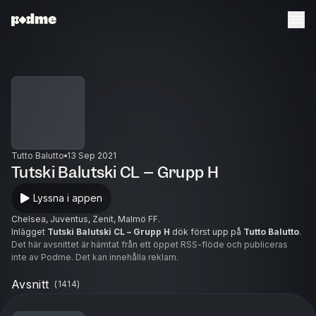
Tutto Balutto
13 Sep 2021
Tutski Balutski CL – Grupp H
Lyssna i appen
Chelsea, Juventus, Zenit, Malmö FF.
Inlägget
Tutski Balutski CL – Grupp H
dök först upp på
Tutto Balutto
.
Det här avsnittet är hämtat från ett öppet RSS-flöde och publiceras
inte av Podme. Det kan innehålla reklam.
Avsnitt
(
1414
)