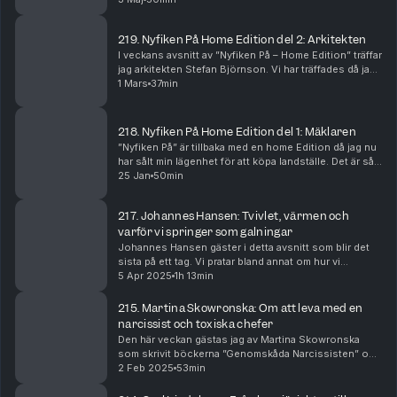
huset på landet. Eller rättare sagt allt innan huset ...
219. Nyfiken På Home Edition del 2: Arkitekten
I veckans avsnitt av ”Nyfiken På – Home Edition” träffar
jag arkitekten Stefan Björnson. Vi har träffades då jag
anlitade Stefan och hans kollega Jonas Torvestig på
1 Mars
37min
”Brut Natur” som ritar mitt drömpro...
218. Nyfiken På Home Edition del 1: Mäklaren
”Nyfiken På” är tillbaka med en home Edition då jag nu
har sålt min lägenhet för att köpa landställe. Det är så
många frågor som kommer upp kring sälja, köpa
25 Jan
50min
bostäder, bygglov, arkitektur, hållbarhet...
217. Johannes Hansen: Tvivlet, värmen och
varför vi springer som galningar
Johannes Hansen gäster i detta avsnitt som blir det
sista på ett tag. Vi pratar bland annat om hur vi
hanterar när vi tvivlar på oss själva. Och då nämner
5 Apr 2025
1h 13min
Johannes att det finns olika tvivel som grund...
215. Martina Skowronska: Om att leva med en
narcissist och toxiska chefer
Den här veckan gästas jag av Martina Skowronska
som skrivit böckerna ”Genomskåda Narcissisten” och
”Toxiska chefer”. Martina har själv levt i en relation
2 Feb 2025
53min
med en narcissist och det var efter det som ho...