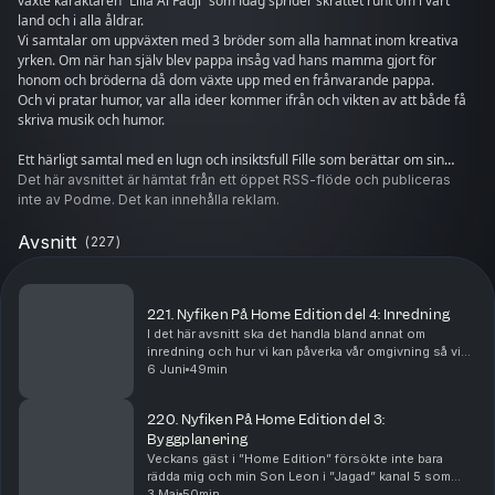
växte karaktären “Lilla Al Fadji” som idag sprider skrattet runt om i vårt
land och i alla åldrar.
Vi samtalar om uppväxten med 3 bröder som alla hamnat inom kreativa
yrken. Om när han själv blev pappa insåg vad hans mamma gjort för
honom och bröderna då dom växte upp med en frånvarande pappa.
Och vi pratar humor, var alla ideer kommer ifrån och vikten av att både få
skriva musik och humor.
Ett härligt samtal med en lugn och insiktsfull Fille som berättar om sin
karaktär på ett kärleksfullt sätt och om hur Lilla al Fadji har en
Det här avsnittet är hämtat från ett öppet RSS-flöde och publiceras
självförtroende som Fille själv önskar han hade lite mer av.
inte av Podme. Det kan innehålla reklam.
Missa inte veckans avsnitt!
Avsnitt
(
227
)
Produceras av
More Than Words
221. Nyfiken På Home Edition del 4: Inredning
I det här avsnitt ska det handla bland annat om
inredning och hur vi kan påverka vår omgivning så vi
ska må så bra som möjligt och då enligt neurodesign.
6 Juni
49min
Jag har börjat gå in I nästa planeringsetapp ...
220. Nyfiken På Home Edition del 3:
Byggplanering
Veckans gäst i ”Home Edition” försökte inte bara
rädda mig och min Son Leon i ”Jagad” kanal 5 som
avslutades i veckan. Nu hjälper han även mig med
3 Maj
50min