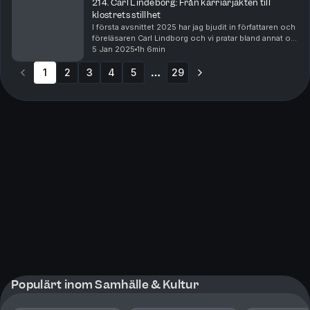
214. Carl Lindeborg: Från karriärjakten till
klostrets stillhet
I första avsnittet 2025 har jag bjudit in författaren och
föreläsaren Carl Lindborg och vi pratar bland annat om
det autentiska ledarskapet- kombination av inre och
5 Jan 2025
1h 6min
yttre utveckling i ledarskapet. Ca...
1
2
3
4
5
29
More pages
Populärt inom Samhälle & Kultur