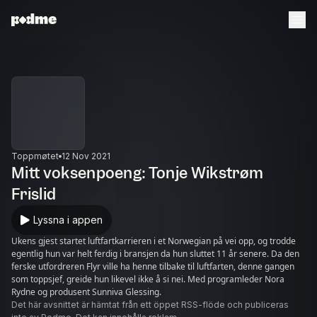
Toppmøtet
12 Nov 2021
Mitt voksenpoeng: Tonje Wikstrøm
Frislid
Lyssna i appen
Ukens gjest startet luftfartkarrieren i et Norwegian på vei opp, og trodde
egentlig hun var helt ferdig i bransjen da hun sluttet 11 år senere. Da den
ferske utfordreren Flyr ville ha henne tilbake til luftfarten, denne gangen
som toppsjef, greide hun likevel ikke å si nei. Med programleder Nora
Rydne og produsent Sunniva Glessing.
Det här avsnittet är hämtat från ett öppet RSS-flöde och publiceras