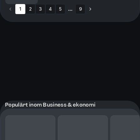
forteller han blant annet om fascinasjonen for d...
1
2
3
4
5
9
More pages
Populärt inom Business & ekonomi