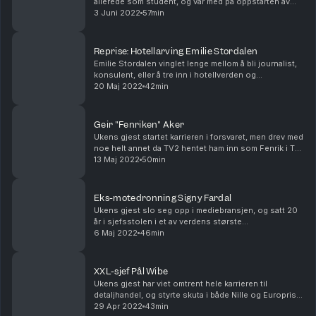
allerede som student, og var med på oppstarten av
flyselskapet Norwegian. I dag er han toppsjef for en
3 Juni 2022
57min
av Norges største maritime turistselskaper. I ...
Reprise: Hotellarving Emilie Stordalen
Emilie Stordalen vinglet lenge mellom å bli journalist,
konsulent, eller å tre inn i hotellverden og
familiekonsernet. Hun var i full gang med jobb i
20 Maj 2022
42min
Deloitte, da eierskapet i hotellimperiet Nordic Ch...
Geir "Fenriken" Aker
Ukens gjest startet karrieren i forsvaret, men drev med
noe helt annet da TV2 hentet ham inn som Fenrik i TV-
serien Kompani Lauritzen. Da tok karrieren en helt ny
13 Maj 2022
50min
retning. I episoden forteller Geir Ak...
Eks-motedronning Signy Fardal
Ukens gjest slo seg opp i mediebransjen, og satt 20
år i sjefsstolen i et av verdens største
motemagasiner. Nå har hun gått nye - og litt mer
6 Maj 2022
46min
bærekraftige veier. I episoden forteller Signy Fardal
blan...
XXL-sjef Pål Wibe
Ukens gjest har viet omtrent hele karrieren til
detaljhandel, og styrte skuta i både Nille og Europris
før han kapret sjefstolen i XXL. I ukens episode
29 Apr 2022
43min