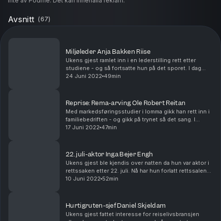
inte av Podme. Det kan innehålla reklam.
Avsnitt
(
67
)
Miljøleder Anja Bakken Riise
Ukens gjest ramlet inn i en lederstilling rett etter
studiene - og så fortsatte hun på det sporet. I dag
leder hun Framtiden i våre hender, en av Norges
24 Juni 2022
49min
største miljøorganisasjoner. I episoden fortell...
Reprise: Rema-arving Ole Robert Reitan
Med markedsføringsstudier i lomma gikk han rett inn i
familiebedriften - og gikk på trynet så det sang. I
denne episoden forteller Ole Robert Reitan blant
17 Juni 2022
47min
annet om Rema 1000s netthandelsatsning som ko...
22. juli-aktor Inga Bejer Engh
Ukens gjest ble kjendis over natten da hun var aktor i
rettssaken etter 22. juli. Nå har hun forlatt rettssalen
for å bli barneombud. I episoden forteller Inga Bejer
10 Juni 2022
52min
Engh blant annet om den største ta...
Hurtigruten-sjef Daniel Skjeldam
Ukens gjest fattet interesse for reiselivsbransjen