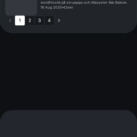
mordförsök på sin pappa och lillasyster. När Bakom
Galler besöker honom på säkerhetsklass 1-anstalten
18 Aug 2025
42min
Norrtälje avslöjar han för första gången mo...
1
2
3
4