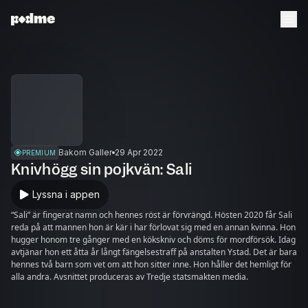
Bakom Galler
29 Apr 2022
PREMIUM
Knivhögg sin pojkvän: Sali
Lyssna i appen
“Sali” är fingerat namn och hennes röst är förvrängd. Hösten 2020 får Sali
reda på att mannen hon är kär i har förlovat sig med en annan kvinna. Hon
hugger honom tre gånger med en kökskniv och döms för mordförsök. Idag
avtjänar hon ett åtta år långt fängelsestraff på anstalten Ystad. Det är bara
hennes två barn som vet om att hon sitter inne. Hon håller det hemligt för
alla andra. Avsnittet produceras av Tredje statsmakten media.