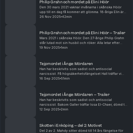
Philip Grahn och mordet på Elin i Höör
Den 30 mars 2021 vaknar invånarna i skånska Höör
upp till en dag få kommer att glömma. 18-åriga Elin är
försvunnen. Hennes 27-årige vän Philip Grahn var den
26 Nov 2025
42min
siste som såg henne och han hjälper till i ...
Philip Grahn och mordet på Elin i Höör – Trailer
Mars 2021 i skånska Höör. Den 27-årige Philip Grahn
står lutad mot sin husbil och röker. Alla letar efter
hans 18-åriga vän Elin som är försvunnen. Även Philip
19 Nov 2025
1min
hjälper till i sökandet. Men snart komme...
Tejpmordet i Ånge: Mördaren
Han har beskrivits som sadist och antisocial
narcissist. På högsäkerhetsfängelset Hall träffar vi
Issa El-Chaer, dömd till 18 års fängelse för det
16 Sep 2025
51min
uppmärksammade Tejpmordet i Ånge. Efter flera år på
f...
Tejpmordet i Ånge: Mördaren – Trailer
Han har beskrivits som sadist och antisocial
narcissist. Bakom Galler träffar Issa El-Chaer, dömd till
18 års fängelse för det uppmärksammade Tejpmordet i
12 Sep 2025
2min
Ånge. Avsnittet släpps 16/9.
Skotten i Enköping – del 2: Motivet
Del 2 av 2. Mahdy sitter dömd till 14 års fängelse för