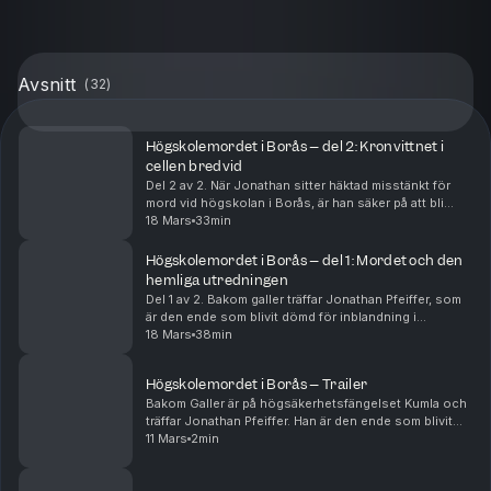
Avsnitt
(
32
)
Högskolemordet i Borås – del 2: Kronvittnet i
cellen bredvid
Del 2 av 2. När Jonathan sitter häktad misstänkt för
mord vid högskolan i Borås, är han säker på att bli
friad. Det finns ingen teknisk bevisning, bara ett stort
18 Mars
33min
antal indicier. Då kliver ett osannoli...
Högskolemordet i Borås – del 1: Mordet och den
hemliga utredningen
Del 1 av 2. Bakom galler träffar Jonathan Pfeiffer, som
är den ende som blivit dömd för inblandning i
Högskolemordet i Borås där en 25-årig man sköts till
18 Mars
38min
döds på öppen gata. Det är ett av de allra fö...
Högskolemordet i Borås – Trailer
Bakom Galler är på högsäkerhetsfängelset Kumla och
träffar Jonathan Pfeiffer. Han är den ende som blivit
dömd för inblandning i Högskolemordet i Borås där en
11 Mars
2min
25-årig man sköts till döds på öppen gata,...