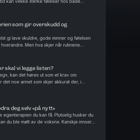
tid kan vekke sterke følelser hos både
 handler ofte om mer en...
 Ferien som gir overskudd og
st gi lave skuldre, gode minner og følelsen
til hverandre. Men hva skjer når rutinene
rna blir ville og de ...
 skal vi legge listen?
meg», kan det høres ut som et krav om
 det noe annet som skjer akkurat der, i
å noe selv. Hvordan kan vi voksne b...
dra deg selv «på nytt»
ve egenterapien du kan få. Plutselig husker du
an du ble møtt av de voksne. Kanskje innser
førte deg på en måte ...