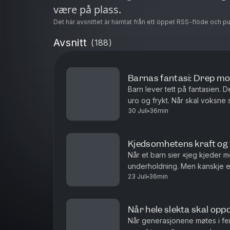
være på plass.
Det här avsnittet är hämtat från ett öppet RSS-flöde och p
Avsnitt
(
188
)
Barnas fantasi: Drep mon
Barn lever tett på fantasien. 
uro og frykt. Når skal voksne 
30 Juli
36min
hvordan kan vi bruke fantasien 
Kjedsomhetens kraft og 
Når et barn sier «jeg kjeder 
underholdning. Men kanskje er
23 Juli
36min
tomrommet før barnet finner p
Når hele slekta skal opp
Når generasjonene møtes i ferien