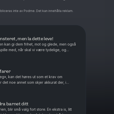
ubliceras inte av Podme. Det kan innehålla reklam.
steret, men la dette leve!
Den kan gi dem frihet, mot og glede, men også
spille med, når skal vi være tydelige, og
til å forstå barna be...
farer
meg», kan det høres ut som et krav om
 det noe annet som skjer akkurat der, i
å noe selv. Hvordan kan vi voksne b...
dra barnet ditt
, blir små valg fort store. En ekstra is, litt