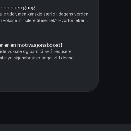
e enn noen gang
l alle tider, men kanskje særlig i dagens verden,
voksne stimulere til mer lek? Hvorfor leker
 andre, og hvor m...
er er en motivasjonsboost!
både voksne og barn få av å redusere
 at mye skjermbruk er negativt. I denne
eforsker Ole Petter Hjelle er med ...