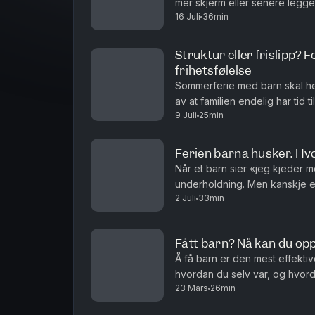
mer skjerm eller senere legge
16 Juli
36min
foreldre og besteforeldre. Det
Struktur eller frislipp?
frihetsfølelse
Sommerferie med barn skal hel
av at familien endelig har tid 
9 Juli
25min
forsvinner, leggetiden flyter, ba
Ferien barna husker. Hvor
Når et barn sier «jeg kjeder 
underholdning. Men kanskje er
2 Juli
33min
tomrommet før barnet finner p
Fått barn? Nå kan du opp
Å få barn er den mest effekti
hvordan du selv var, og hvord
23 Mars
26min
du hvor liten du var da du opp