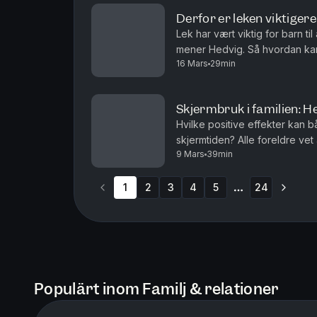
Derfor er leken viktiger
Lek har vært viktig for barn ti
mener Hedvig. Så hvordan kan 
16 Mars
29min
noen barn mer selvstendig enn
Skjermbruk i familien: H
Hvilke positive effekter kan 
skjermtiden? Alle foreldre vet
9 Mars
39min
episoden snur vi på det: Hjern
1
2
3
4
5
24
More pages
Populärt inom Familj & relationer