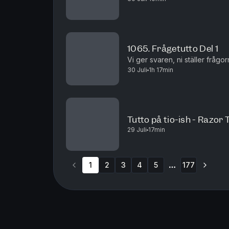
1065. Frågetutto Del 1
Vi ger svaren, ni ställer frågor
30 Juli
1h 17min
Tutto på tio-ish - Razor
29 Juli
17min
1
2
3
4
5
177
More pages