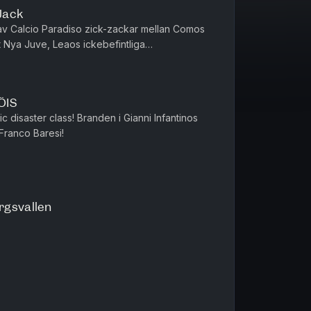
 Jack
t av Calcio Paradiso zick-zackar mellan Comos
 Nya Juve, Leaos ickebefintliga
yckningar och Gauccis ritorno i ...
ÖIS
 disaster class! Branden i Gianni Infantinos
 Franco Baresi!
ergsvallen