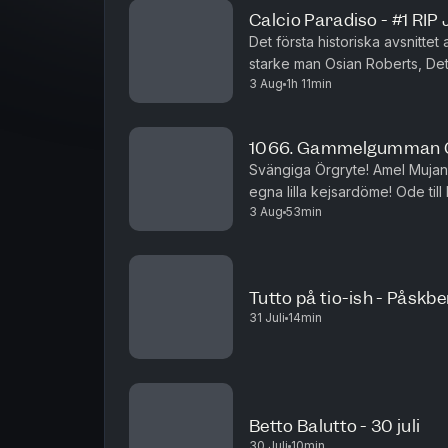
Calcio Paradiso - #1 RIP
Det första historiska avsnitte
starke man Osian Roberts, Det
3 Aug
1h 11min
dragningskraft, Gasperinis påtr
1066. Gammelgumman 
Svängiga Örgryte! Amel Mujanic
egna lilla kejsardöme! Ode till
3 Aug
53min
Tutto på tio-ish - Påskb
31 Juli
14min
Betto Balutto - 30 juli
30 Juli
10min