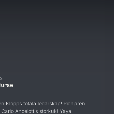
22
Curse
pps totala ledarskap! Pionjären
 Carlo Ancelottis storkuk! Yaya