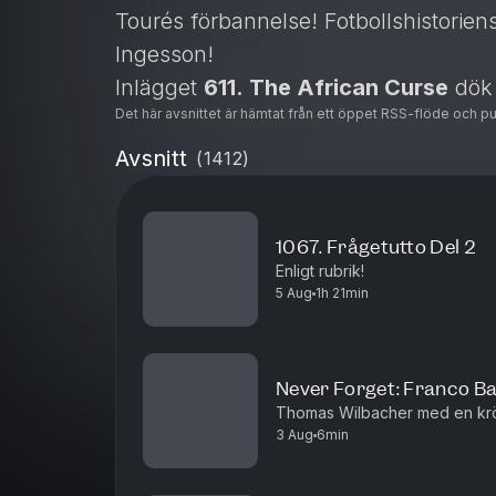
Tourés förbannelse! Fotbollshistorie
Ingesson!
Inlägget
611. The African Curse
dök 
Det här avsnittet är hämtat från ett öppet RSS-flöde och p
Avsnitt
(
1412
)
1067. Frågetutto Del 2
Enligt rubrik!
5 Aug
1h 21min
Never Forget: Franco Ba
Thomas Wilbacher med en krö
3 Aug
6min