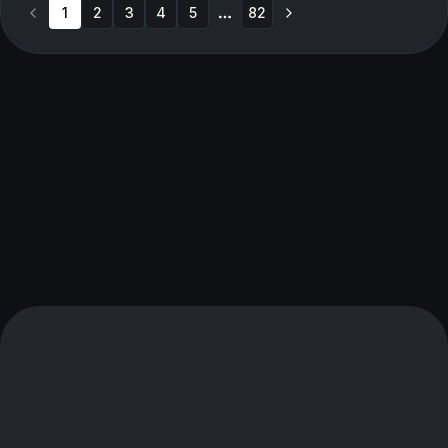
1
2
3
4
5
82
More pages