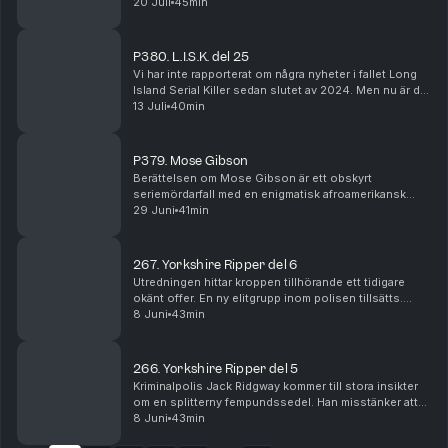
Utredningens koncentration läggs nu på staden
20 Juli
45min
Sunderland i grevskapet Tyne and Wear i nordöstra ...
P380. L.I.S.K. del 25
Vi har inte rapporterat om några nyheter i fallet Long
Island Serial Killer sedan slutet av 2024. Men nu är det
hög tid att återuppta det arbetet. I detta avsnitt
13 Juli
40min
kommer du få höra den stora nyheten o...
P379. Mose Gibson
Berättelsen om Mose Gibson är ett obskyrt
seriemördarfall med en enigmatisk afroamerikansk
huvudperson, vars skuldfråga idag är omtvistad. Detta
29 Juni
41min
är en brottshistoria i ett kompromissat Jim Crow-USA,
d...
267. Yorkshire Ripper del 6
Utredningen hittar kroppen tillhörande ett tidigare
okänt offer. En ny elitgrupp inom polisen tillsätts.
Därefter faller ytterligare en ung kvinna offer för
8 Juni
43min
seriemördaren, denna gång i staden Halifax....
266. Yorkshire Ripper del 5
Kriminalpolis Jack Ridgway kommer till stora insikter
om en splitterny fempundssedel. Han misstänker att
den möjligtvis kan leda den nu grevskapsomfattande
8 Juni
43min
utredningen till mördaren, och en mycket kom...