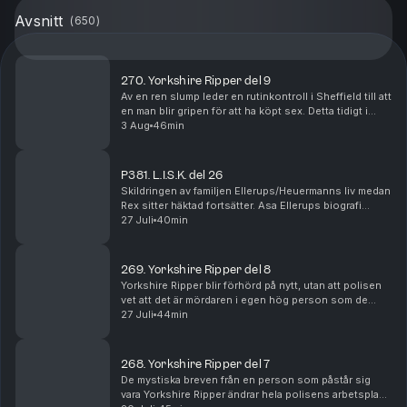
Avsnitt
(
650
)
270. Yorkshire Ripper del 9
Av en ren slump leder en rutinkontroll i Sheffield till att
en man blir gripen för att ha köpt sex. Detta tidigt i
januari, 1981. Det visar sig dock att omständigheterna
3 Aug
46min
är märkligare än vanligt. Mann...
P381. L.I.S.K. del 26
Skildringen av familjen Ellerups/Heuermanns liv medan
Rex sitter häktad fortsätter. Asa Ellerups biografi
broderas ut, och familjen får dessutom besök av
27 Juli
40min
dottern till en annan ökänd seriemördare. Ma...
269. Yorkshire Ripper del 8
Yorkshire Ripper blir förhörd på nytt, utan att polisen
vet att det är mördaren i egen hög person som de
pratar med. Utredningens interna byråkrati försvagar
27 Juli
44min
polisens chans att komma närmre en lösning...
268. Yorkshire Ripper del 7
De mystiska breven från en person som påstår sig
vara Yorkshire Ripper ändrar hela polisens arbetsplan.