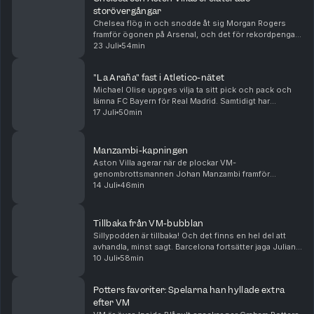
storövergångar
Chelsea flög in och snodde åt sig Morgan Rogers
framför ögonen på Arsenal, och det för rekordpengar.
Samtidigt verkar Alejandro Garnacho flytta i motsatt
23 Juli
54min
riktning till Aston Villa, givetvis utan någon...
"La Araña" fast i Atletico-nätet
Michael Olise uppges vilja ta sitt pick och pack och
lämna FC Bayern för Real Madrid. Samtidigt har
Atlético Madrid satt hårt mot hårt i Julian Alvarez
17 Juli
50min
försök att flytta till Barcelona. Arsenal värvar...
Manzambi-kapningen
Aston Villa agerar när de plockar VM-
genombrottsmannen Johan Manzambi framför
ögonen på Newcastle, som ser ut att gå mot en
14 Juli
46min
mardrömssommar. Samtidigt flyttar Youri Tielemans
från Villa till Manchester...
Tillbaka från VM-bubblan
Sillypodden är tillbaka! Och det finns en hel del att
avhandla, minst sagt. Barcelona fortsätter jaga Julian
Alvarez, Real Madrid har värvat allt möjligt
10 Juli
58min
Mourinhokompatibelt och Spurs har slagit trans...
Potters favoriter: Spelarna han hyllade extra
efter VM