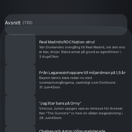
Avsnitt
(
720
)
Real Madrids ROC Nation-strul
Yan Diomandes övergång till Real Madrid, om den ens
är klar, dröjer. Bland annat på grund av agentfirmor i
osämja. Men oavsett om "Maxidel Management" har
3 Aug
57min
rätt eller fel så kan alla se att agenturen R...
Från Leganesinhoppare till miljardman på 1,5 år
Bayern känns klara redan nu med
sommarövergångarna, samtidigt som Dortmund
fortsätter jaga. Real Madrid plockar in Carlos Espi och
31 Juli
45min
inväntar både Yan Diomande och Rodri. Men hur bra är
egentligen denne...
"Jag litar bara på Orny"
Vinicius Junior uppges vara av intresse för Arsenal.
Kan "The Gunners" ro hem en sådan megavärvning i
sommar? Samtidigt verkar Real Madrid vara på väg att
28 Juli
49min
värva Yan Diomande framför ögonen på PSG. Äve...
Chelsea och Aston Villas orelaterade