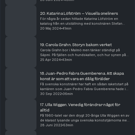
Under graviditetens nio månader och år...
20. Katarina Löfström – Visuella oneliners
För några år sedan hittade Katarina Löfström en
katalog från en utställning med konstnären Stefan
Johansson. Hon kände inte till honom innan, men från
20 Maj 2024
41min
den dagen finns han alltid med henne. Han målade ...
19. Carola Grahn. Storyn bakom verket
Carola Grahn bor i Malmö men tänker ständigt på
Sápmi. På fjällen och hundskallen, och hur synen på
naturen och andevärlden i den samiska världsbilden
25 Apr 2024
43min
skulle kunna omsättas i nutidens livsstil. Hennes...
18. Juan-Pedro Fabra Guemberena. Att skapa
konst är som att vara en dålig förälder
Få svenska konstnärer har haft en sådan raketstart på
karriären som Juan-Pedro Fabra Guemberena hade i
början av 2000-talet. Hans examensprojekt från
30 Sep 2022
36min
konsthögskolan, fotoserien True Colors, hamnade i ...
17. Ulla Wiggen. Venedig förändrar något för
alltid
På 1960-talet var den drygt 20-åriga Ulla Wiggen en av
de klarast lysande unga svenska konststjärnorna med
sina elektronikmålningar. Men efter ett decennium av
28 Juni 2022
53min
framgångar försvann hon från konstscene...