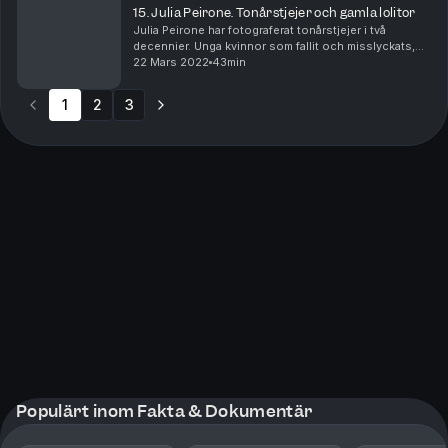
15. Julia Peirone. Tonårstjejer och gamla lolitor
Julia Peirone har fotograferat tonårstjejer i två
decennier. Unga kvinnor som fallit och misslyckats,
som ser fulla eller höga ut, som är sexiga och vackra,
22 Mars 2022
43min
men har tappat kontrollen. Även i hennes ny...
1
2
3
Populärt inom Fakta & Dokumentär