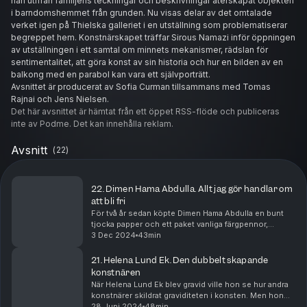
han utifrån familjens teckningar och beskrivningar återskapat objekten
i barndomshemmet från grunden. Nu visas delar av det omtalade
verket igen på Thielska galleriet i en utställning som problematiserar
begreppet hem. Konstnärskapet träffar Sirous Namazi inför öppningen
av utställningen i ett samtal om minnets mekanismer, rädslan för
sentimentalitet, att göra konst av sin historia och hur en bilden av en
balkong med en parabol kan vara ett självporträtt.
Avsnittet är producerat av Sofia Curman tillsammans med Tomas
Rajnai och Jens Nielsen.
Det här avsnittet är hämtat från ett öppet RSS-flöde och publiceras
inte av Podme. Det kan innehålla reklam.
Avsnitt
(
22
)
22. Dimen Hama Abdulla. Allt jag gör handlar om
att bli fri
För två år sedan köpte Dimen Hama Abdulla en bunt
tjocka papper och ett paket vanliga färgpennor,
sådana som barn ritar med. Hon började planlöst
3 Dec 2024
43min
teckna och snart var hennes enrummare full med
stora, ...
21. Helena Lund Ek. Den dubbelt skapande
konstnären
När Helena Lund Ek blev gravid ville hon se hur andra
konstnärer skildrat graviditeten i konsten. Men hon
upptäckte att det fanns ett stort hål i konsthistorien.
28 Juni 2024
48min