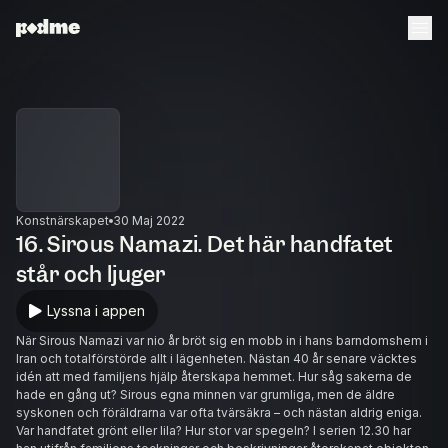
Konstnärskapet
30 Maj 2022
16. Sirous Namazi. Det här handfatet
står och ljuger
Lyssna i appen
När Sirous Namazi var nio år bröt sig en mobb in i hans barndomshem i
Iran och totalförstörde allt i lägenheten. Nästan 40 år senare väcktes
idén att med familjens hjälp återskapa hemmet. Hur såg sakerna de
hade en gång ut? Sirous egna minnen var grumliga, men de äldre
syskonen och föräldrarna var ofta tvärsäkra – och nästan aldrig eniga.
Var handfatet grönt eller lila? Hur stor var spegeln? I serien 12.30 har